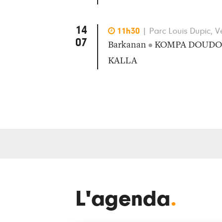
14

11h30
|
Parc Louis Dupic, V
07
Barkanan
•
KOMPA DOUDO
KALLA
L'agenda
.