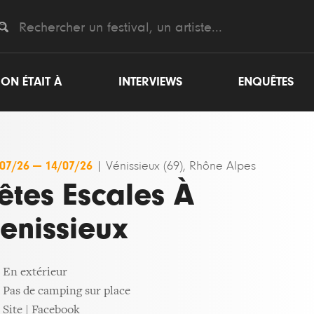
ON ÉTAIT À
INTERVIEWS
ENQUÊTES
/07/26
—
14/07/26
|
Vénissieux (69), Rhône Alpes
êtes Escales À
enissieux
En extérieur
Pas de camping sur place
Site
|
Facebook