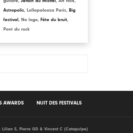
guitare
,
Jardin du Michel
,
Art rock
,
Astropolis
,
Lollapalooza Paris
,
Big
festival
,
No logo
,
Fête du bruit
,
Pont du rock
LS AWARDS
NUIT DES FESTIVALS
: Lilian S,
Pierre GD
& Vincent C (
Catapulpe
)