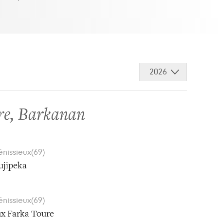
2026
re
,
Barkanan
énissieux(69)
ujipeka
énissieux(69)
ux Farka Toure