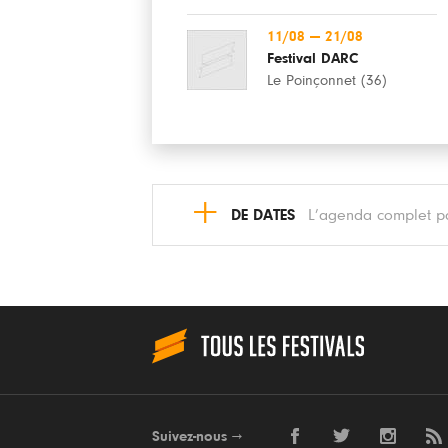
11/08
—
21/08
Festival DARC
Le Poinçonnet (36)
+
DE DATES
L’agenda complet pa
Suivez-nous
→