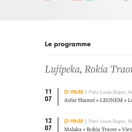
Le programme
Lujipeka
,
Rokia Trao
11

19h30
|
Parc Louis Dupic, V
07
Asfar Shamsi
•
LEONEM
•
L
12

19h30
|
Parc Louis Dupic, V
07
Malaka
•
Rokia Traore
•
Vie