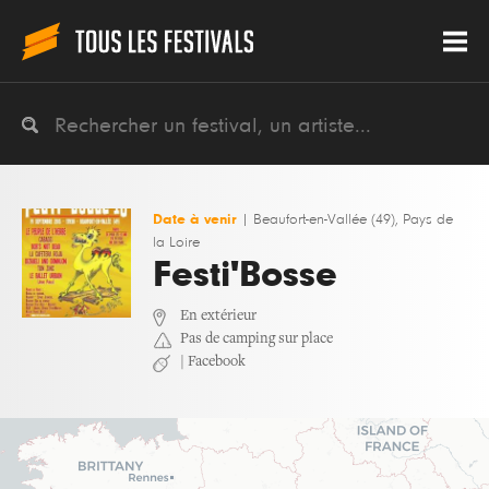
Date à venir
|
Beaufort-en-Vallée (49), Pays de
la Loire
Festi'Bosse
En extérieur
Pas de camping sur place
|
Facebook