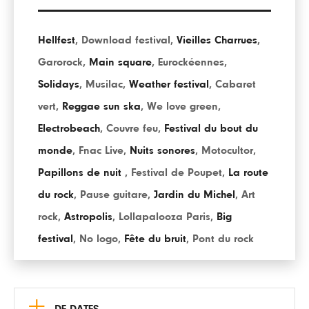
Hellfest
,
Download festival
,
Vieilles Charrues
,
Garorock
,
Main square
,
Eurockéennes
,
Solidays
,
Musilac
,
Weather festival
,
Cabaret
vert
,
Reggae sun ska
,
We love green
,
Electrobeach
,
Couvre feu
,
Festival du bout du
monde
,
Fnac Live
,
Nuits sonores
,
Motocultor
,
Papillons de nuit
,
Festival de Poupet
,
La route
du rock
,
Pause guitare
,
Jardin du Michel
,
Art
rock
,
Astropolis
,
Lollapalooza Paris
,
Big
festival
,
No logo
,
Fête du bruit
,
Pont du rock
+
DE DATES