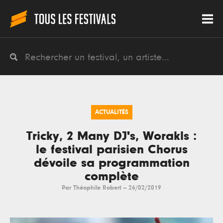
ACTUALITÉS
Tricky, 2 Many DJ's, Worakls :
le festival parisien Chorus
dévoile sa programmation
complète
Par
Théophile Robert
--
26/02/2019