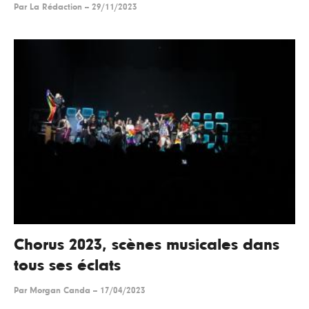
Par
La Rédaction
--
29/11/2023
Chorus 2023, scènes musicales dans
tous ses éclats
Par
Morgan Canda
--
17/04/2023