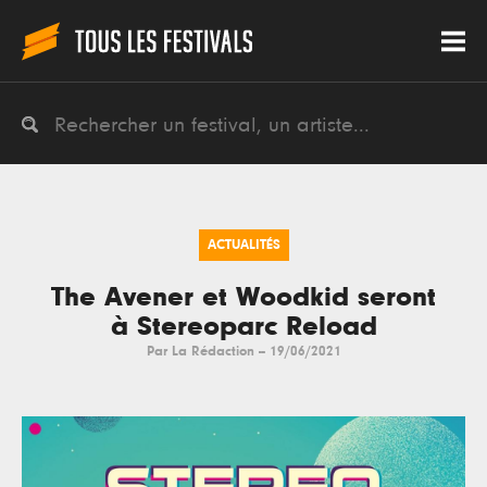
ACTUALITÉS
The Avener et Woodkid seront
à Stereoparc Reload
Par
La Rédaction
--
19/06/2021