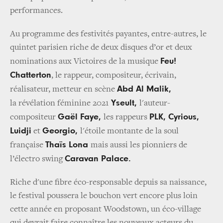
performances.
Au programme des festivités payantes, entre-autres, le
quintet parisien riche de deux disques d’or et deux
Feu!
nominations aux Victoires de la musique
Chatterton
, le rappeur, compositeur, écrivain,
Abd Al Malik,
réalisateur, metteur en scène
Yseult,
la révélation féminine 2021
l'auteur-
Gaël Faye,
PLK, Cyrious,
compositeur
les rappeurs
Luidji
Georgio,
et
l'étoile montante de la soul
Thaïs Lona
française
mais aussi les pionniers de
Caravan Palace.
l’électro swing
Riche d'une fibre éco-responsable depuis sa naissance,
le festival poussera le bouchon vert encore plus loin
cette année en proposant Woodstown, un éco-village
qui devrait faire connaître les nouveaux acteurs du