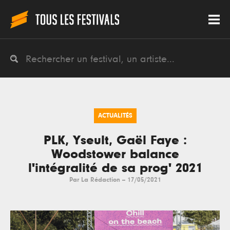
ACTUALITÉS
PLK, Yseult, Gaël Faye :
Woodstower balance
l'intégralité de sa prog' 2021
Par
La Rédaction
--
17/05/2021