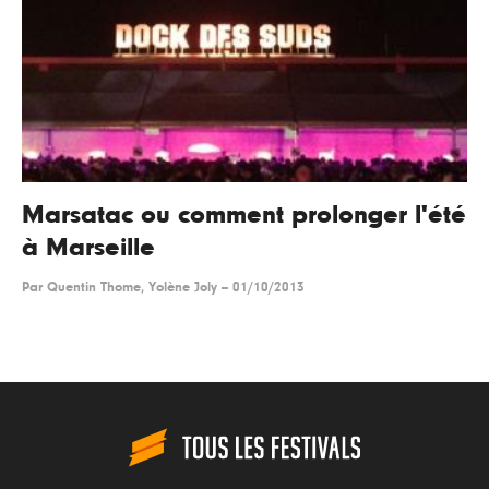
Marsatac ou comment prolonger l'été
à Marseille
Par
Quentin Thome, Yolène Joly
--
01/10/2013