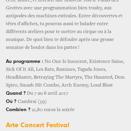
cette année, et investit une nouvelle fois le Palais des
Grottes avec une programmation bien trashy, aux
antipodes des machines estivales. Entre découvertes et
têtes d'affiches, tu pourras aussi te balader entre
différents ateliers pour te mettre au cirque ou à la
musique. De quoi bien te défouler après une grosse
semaine de boulot dans les pattes !
Au programme :
No One Is Innocent, Existence Saine,
Sick Of It All, Les Rats, Ramines, Tagada Jones,
Headblaster, Betraying The Martyrs, The Haunted, Dem
Spiro, Smash Hit Combo, Arch Enemy, Loud Blast
Quand ?
Du 7 au 8 avril 2017
Où ?
Cambrai (59)
Combien ?
21,80 euros la soirée
A
rte Concert Festival