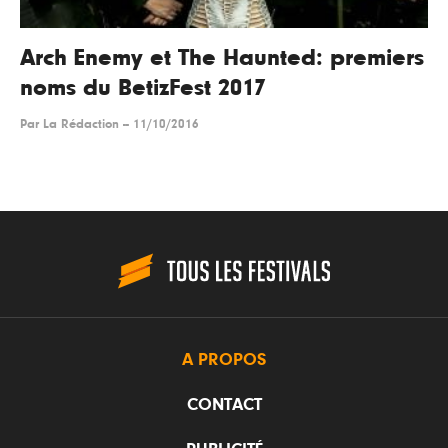
Arch Enemy et The Haunted: premiers
noms du BetizFest 2017
Par
La Rédaction
--
11/10/2016
A PROPOS
CONTACT