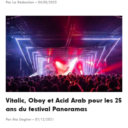
Par
La Rédaction
--
04/05/2023
Vitalic, Oboy et Acid Arab pour les 25
ans du festival Panoramas
Par
Ata Dagher
--
07/12/2021