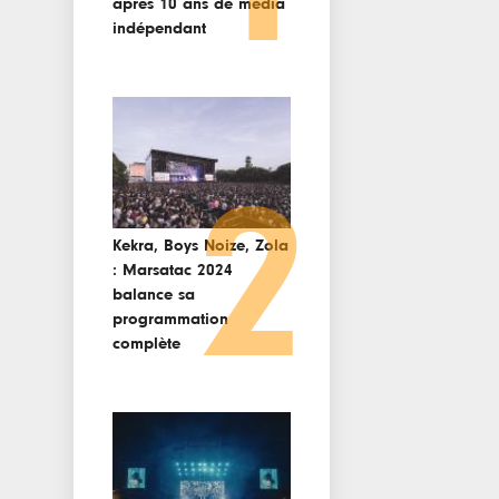
après 10 ans de media
indépendant
2
Kekra, Boys Noize, Zola
: Marsatac 2024
balance sa
programmation
complète