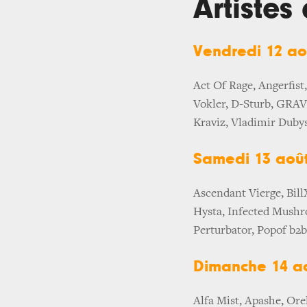
Artiste
Vendredi 12 ao
Act Of Rage, Angerfist
Vokler, D-Sturb, GRAV
Kraviz, Vladimir Duby
Samedi 13 aoû
Ascendant Vierge, Bill
Hysta, Infected Mushr
Perturbator, Popof b2b
Dimanche 14 a
Alfa Mist, Apashe, Ore