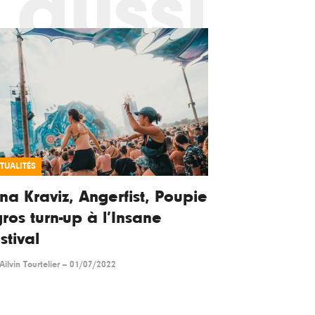
 aussi
TUALITÉS
na Kraviz, Angerfist, Poupie
gros turn-up à l’Insane
stival
Ailvin Tourtelier
--
01/07/2022