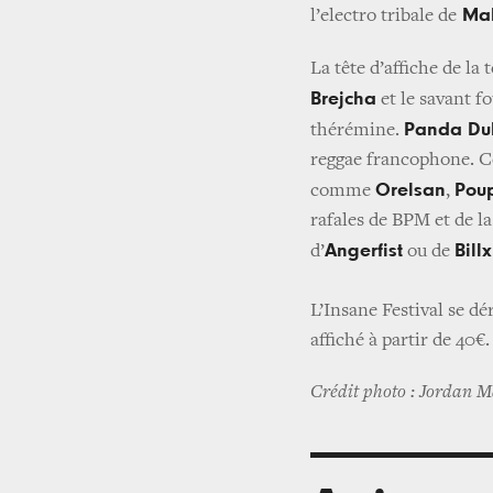
Mak
l’electro tribale de
La tête d’affiche de la
Brejcha
et le savant f
Panda D
thérémine.
reggae francophone. Cô
Orelsan
Pou
comme
,
rafales de BPM et de l
Angerfist
Billx
d’
ou de
L’Insane Festival se dé
affiché à partir de 40€.
Crédit photo : Jordan M