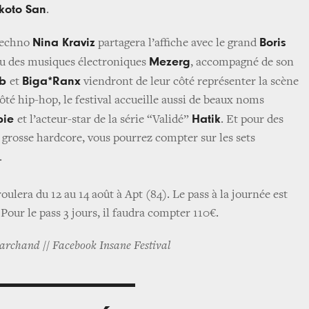
oto San
.
Nina Kraviz
Boris
 techno
partagera l’affiche avec le grand
Mezerg
ou des musiques électroniques
, accompagné de son
ub
Biga*Ranx
et
viendront de leur côté représenter la scène
té hip-hop, le festival accueille aussi de beaux noms
pie
Hatik
et l’acteur-star de la série “Validé”
. Et pour des
a grosse hardcore, vous pourrez compter sur les sets
.
roulera du 12 au 14 août à Apt (84). Le pass à la journée est
 Pour le pass 3 jours, il faudra compter 110€.
archand // Facebook Insane Festival