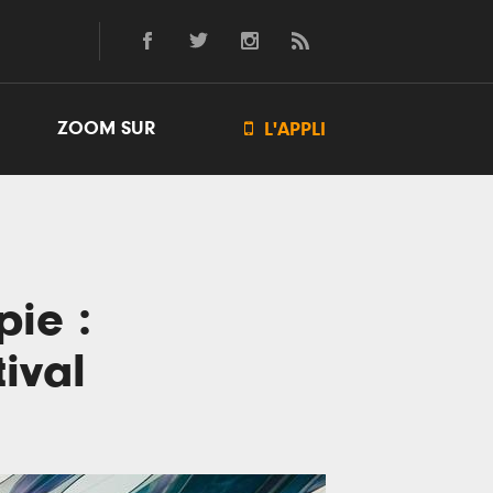
ZOOM SUR

L'APPLI
pie :
tival