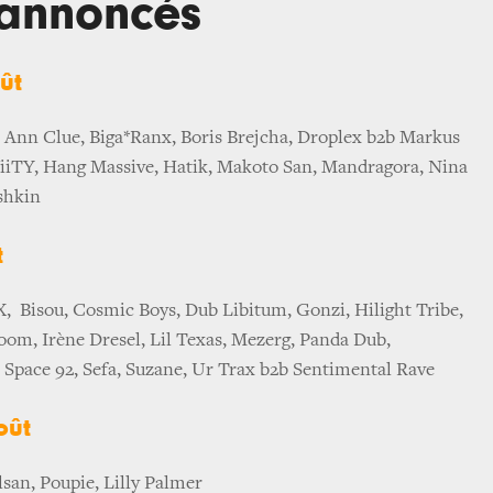
s annoncés
ût
, Ann Clue, Biga*Ranx, Boris Brejcha, Droplex b2b Markus
iiTY, Hang Massive, Hatik, Makoto San, Mandragora, Nina
shkin
t
X, Bisou, Cosmic Boys, Dub Libitum, Gonzi, Hilight Tribe,
oom, Irène Dresel, Lil Texas, Mezerg, Panda Dub,
 Space 92, Sefa, Suzane, Ur Trax b2b Sentimental Rave
oût
lsan, Poupie, Lilly Palmer