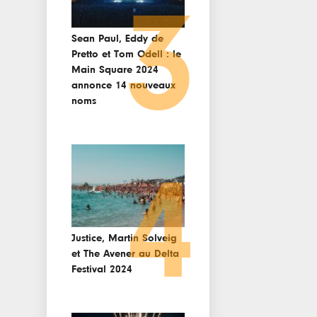
3
Sean Paul, Eddy de
Pretto et Tom Odell : le
Main Square 2024
annonce 14 nouveaux
noms
4
Justice, Martin Solveig
et The Avener au Delta
Festival 2024