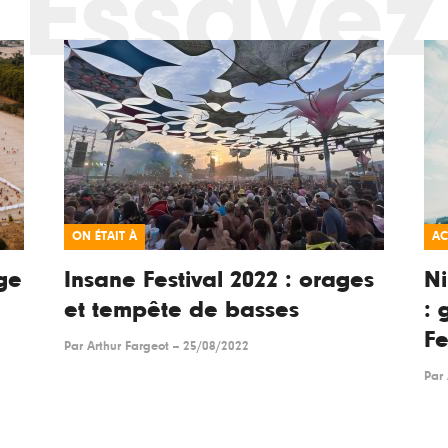
Essayez
ON ÉTAIT À
AC
nge
Insane Festival 2022 : orages
Ni
et tempête de basses
: 
Fe
Par
Arthur Fargeot
--
25/08/2022
Par