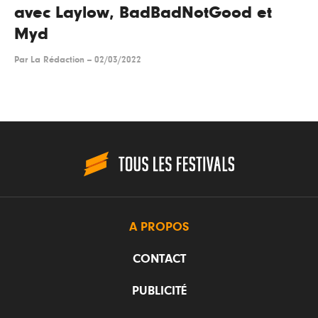
avec Laylow, BadBadNotGood et
Myd
Par
La Rédaction
--
02/03/2022
A PROPOS
CONTACT
PUBLICITÉ