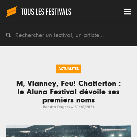
ACTUALITÉS
M, Vianney, Feu! Chatterton :
le Aluna Festival dévoile ses
premiers noms
Par
Ata Dagher
--
20/10/2021