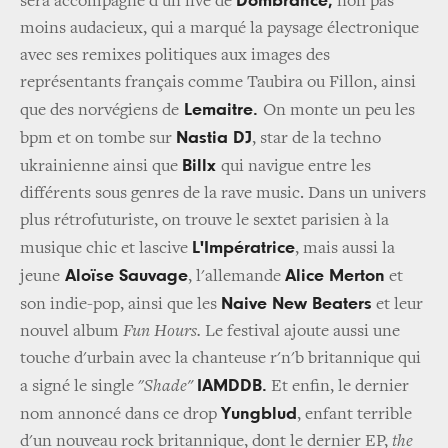
Dombrance,
sera accompagné d'un live de
non pas
moins audacieux, qui a marqué la paysage électronique
avec ses remixes politiques aux images des
représentants français comme Taubira ou Fillon, ainsi
Lemaitre.
que des norvégiens de
On monte un peu les
Nastia DJ
bpm et on tombe sur
, star de la techno
Billx
ukrainienne ainsi que
qui navigue entre les
différents sous genres de la rave music. Dans un univers
plus rétrofuturiste, on trouve le sextet parisien à la
L'Impératrice
musique chic et lascive
, mais aussi la
Aloïse Sauvage
Alice Merton
jeune
, l'allemande
et
Naive New Beaters
son indie-pop, ainsi que les
et leur
nouvel album
Fun Hours.
Le festival ajoute aussi une
touche d'urbain avec la chanteuse r'n'b britannique qui
IAMDDB.
a signé le single "
Shade"
Et enfin, le dernier
Yungblud
nom annoncé dans ce drop
, enfant terrible
d'un nouveau rock britannique, dont le dernier EP,
the