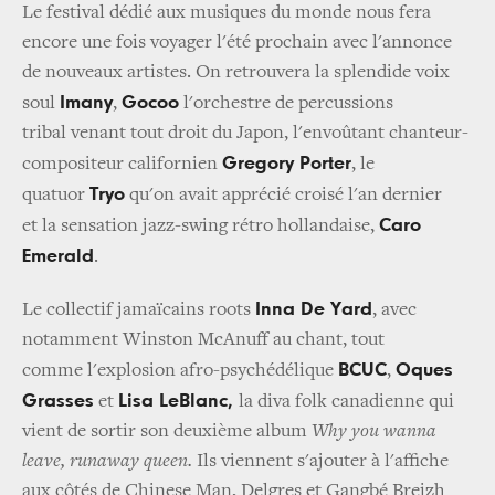
Le festival dédié aux musiques du monde nous fera
encore une fois voyager l'été prochain avec l'annonce
de nouveaux artistes. On retrouvera la splendide voix
Imany
Gocoo
soul
,
l'orchestre de percussions
tribal venant tout droit du Japon, l'envoûtant chanteur-
Gregory Porter
compositeur californien
, le
Tryo
quatuor
qu'on avait apprécié croisé l'an dernier
Caro
et la sensation jazz-swing rétro hollandaise,
Emerald
.
Inna De Yard
Le collectif jamaïcains roots
, avec
notamment Winston McAnuff au chant, tout
BCUC
Oques
comme l'explosion afro-psychédélique
,
Grasses
Lisa LeBlanc,
et
la diva folk canadienne qui
vient de sortir son deuxième album
Why you wanna
leave, runaway queen.
Ils viennent s'ajouter à l'affiche
aux côtés de Chinese Man, Delgres et Gangbé Breizh