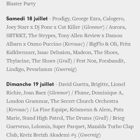
Blaster Party
Samedi 18 juillet
- Prodigy, George Ezra, Calogero,
Joey Starr x Dj Pone x Cut Killer (
Glenmor
) / Aurora,
SBTRKT, The Strypes, Tony Allen Review x Damon
Albarn x Oxmo Puccino (
Kerouac
) / BigFlo & Oli, Fritz
Kalkbrenner, Isaac Delusion, Madeon, The Shoes,
Thylacine, The Shoes (
Grall
) / Fest Noz, Forabandit,
Lindigo, Pevarlamm (
Gwernig
)
Dimanche 19 juillet
- David Guetta, Brigitte, Lionel
Richie, Joan Baez (
Glenmor
) / Flume, Dominique A,
London Grammar, The Secret Church Orchestra
(
Kerouac
) / La Fine Equipe, Krismenn & Alem, Puts
Marie, Stand High Patrol, The Drums (
Grall
) / Brieg
Guerveno, Lolomis, Super Parquet, Mazalda Turbo Clap
Club, Kreiz Breizh Akademi #5 (
Gwernig
)