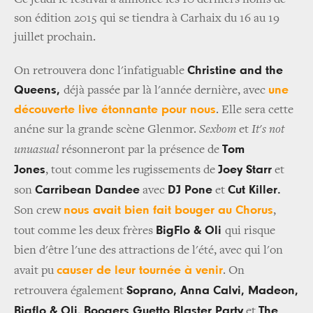
Ce jeudi le festival a annoncé les 10 derniers noms de
son édition 2015 qui se tiendra à Carhaix du 16 au 19
juillet prochain.
Christine and the
On retrouvera donc l'infatiguable
Queens,
une
déjà passée par là l'année dernière, avec
découverte live étonnante pour nous
. Elle sera cette
anéne sur la grande scène Glenmor.
Sexbom
et
It's not
Tom
unuasual
résonneront par la présence de
Jones
Joey Starr
,
tout comme les rugissements de
et
Carribean Dandee
DJ Pone
Cut Killer.
son
avec
et
nous avait bien fait bouger au Chorus
Son crew
,
BigFlo & Oli
tout comme les deux frères
qui risque
bien d'être l'une des attractions de l'été, avec qui l'on
causer de leur tournée à venir
avait pu
. On
Soprano, Anna Calvi, Madeon,
retrouvera également
Bigflo & Oli,
Boogers Guetto Blaster Party
The
et