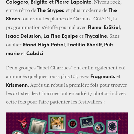
Calogero
Brigitte et Pierre Lapointe
,
. Niveau rock,
The Strypes
The
entre rétro de
et plus moderne de
Shoes
fouleront les plaines de Carhaix.
Côté DJ, la
Flume
Ez3kiel
programmation s'étoffe pas mal avec
,
,
Isaac Delusion
La Fine Equipe
Thycaline
,
et
. Sans
Stand High Patrol
Laetitia Shériff
Puts
oublier
,
,
marie
Cabdzi
et
.
Deux groupes "label Charrues" ont enfin également été
Fragments
annoncés quelques jours plus tôt, avec
et
Krismenn
.
Après u
n rebus la première fois pour trouver
les artistes, l
es Charrues ont encadré 17 photos-
indices
cette fois pour faire patienter les festivaliers :