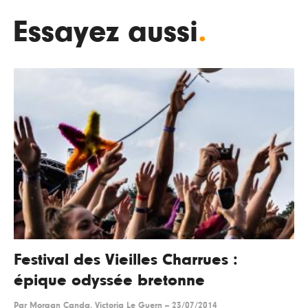
Essayez aussi
.
Festival des Vieilles Charrues :
épique odyssée bretonne
Par
Morgan Canda, Victoria Le Guern
--
23/07/2014