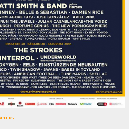
era.es