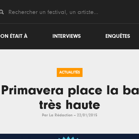
ON ÉTAIT À
INTERVIEWS
ENQUÊTES
ACTUALITÉS
 Primavera place la ba
très haute
Par
La Rédaction
--
22/01/2015