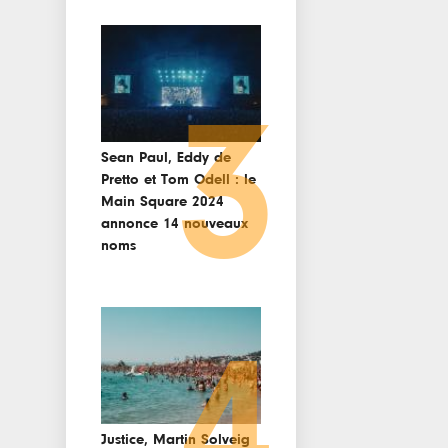
3
Sean Paul, Eddy de
Pretto et Tom Odell : le
Main Square 2024
annonce 14 nouveaux
noms
4
Justice, Martin Solveig