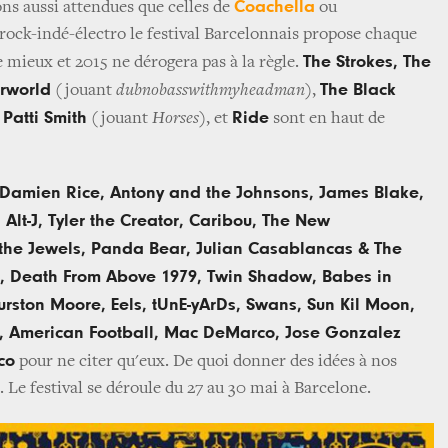
Coachella
ns aussi attendues que celles de
ou
rock-indé-électro le festival Barcelonnais propose chaque
The Strokes, The
de mieux et 2015 ne dérogera pas à la règle.
rworld
The Black
(jouant
dubnobasswithmyheadman
),
 Patti Smith
Ride
(jouant
Horses
), et
sont en haut de
Damien Rice, Antony and the Johnsons, James Blake,
Alt-J, Tyler the Creator, Caribou, The New
the Jewels, Panda Bear, Julian Casablancas & The
ol, Death From Above 1979, Twin Shadow, Babes in
urston Moore, Eels, tUnE-yArDs, Swans, Sun Kil Moon,
s, American Football, Mac DeMarco, Jose Gonzalez
co
pour ne citer qu'eux. De quoi donner des idées à nos
é. Le festival se déroule du 27 au 30 mai à Barcelone.