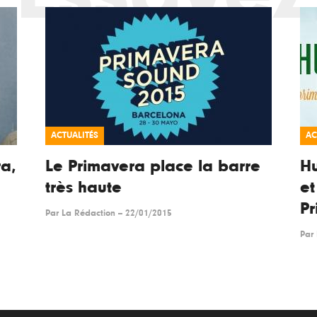
ACTUALITÉS
AC
ra,
Le Primavera place la barre
Hu
très haute
et
Pr
Par
La Rédaction
--
22/01/2015
Par