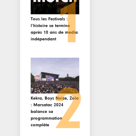
1
Tous les Festivals :
l’histoire se termine
après 10 ans de media
indépendant
2
Kekra, Boys Noize, Zola
: Marsatac 2024
balance sa
programmation
complète