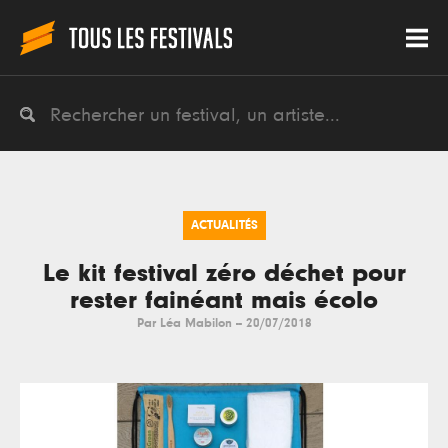
ACTUALITÉS
Le kit festival zéro déchet pour
rester fainéant mais écolo
Par
Léa Mabilon
--
20/07/2018