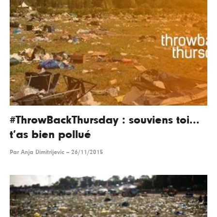
#ThrowBackThursday : souviens toi...
t’as bien pollué
Par
Anja Dimitrijevic
--
26/11/2015