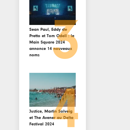
3
Sean Paul, Eddy de
Pretto et Tom Odell : le
Main Square 2024
annonce 14 nouveaux
noms
4
Justice, Martin Solveig
et The Avener au Delta
Festival 2024