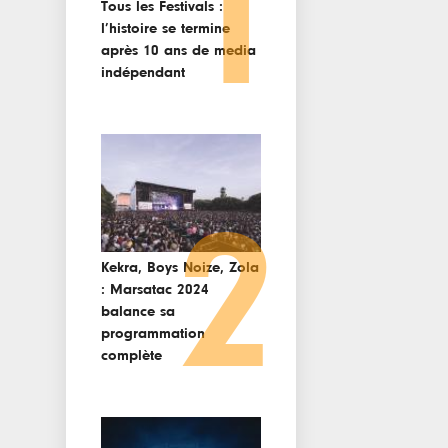
1
Tous les Festivals :
l’histoire se termine
après 10 ans de media
indépendant
2
Kekra, Boys Noize, Zola
: Marsatac 2024
balance sa
programmation
complète