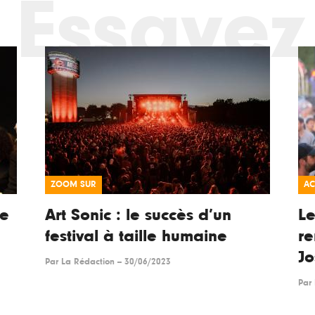
Essayez
ZOOM SUR
AC
ce
Art Sonic : le succès d’un
Le
festival à taille humaine
re
J
Par
La Rédaction
--
30/06/2023
Par