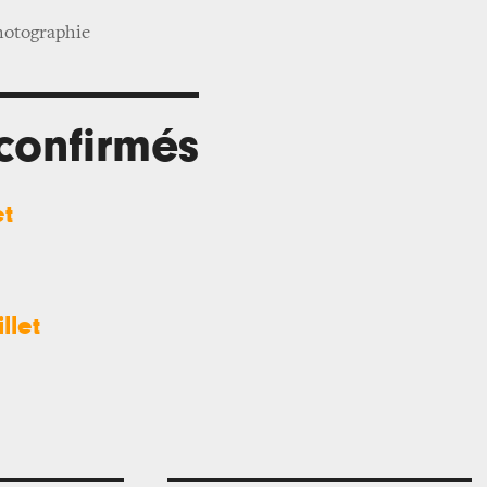
otographie
 confirmés
et
llet