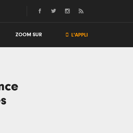
ZOOM SUR

L'APPLI
once
es