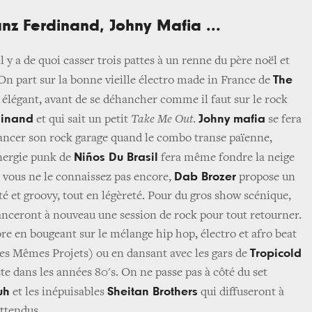
nz Ferdinand, Johny Mafia ...
il y a de quoi casser trois pattes à un renne du père noël et
The
On part sur la bonne vieille électro made in France de
i élégant, avant de se déhancher comme il faut sur le rock
dinand
Johny mafia
et qui sait un petit
Take Me Out
.
se fera
lancer son rock garage quand le combo transe païenne,
Niños Du Brasil
énergie punk de
fera même fondre la neige
Dab Brozer
 Si vous ne le connaissez pas encore,
propose un
é et groovy, tout en légèreté. Pour du gros show scénique,
nceront à nouveau une session de rock pour tout retourner.
e en bougeant sur le mélange hip hop, électro et afro beat
Tropicold
es Mêmes Projets) ou en dansant avec les gars de
ste dans les années 80's. On ne passe pas à côté du set
uh
Sheitan Brothers
et les inépuisables
qui diffuseront à
attendus.