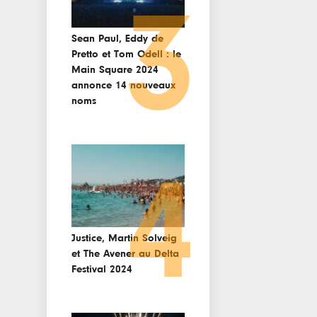
3
Sean Paul, Eddy de
Pretto et Tom Odell : le
Main Square 2024
annonce 14 nouveaux
noms
4
Justice, Martin Solveig
et The Avener au Delta
Festival 2024