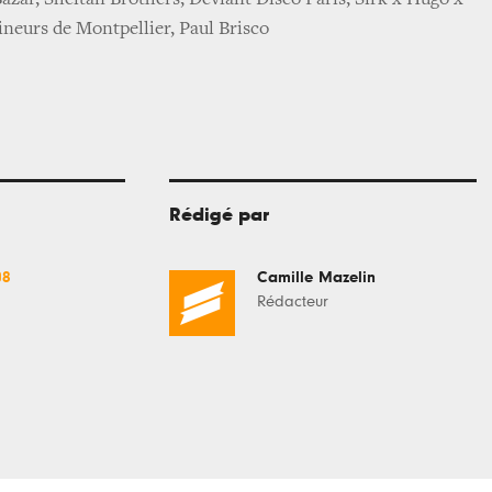
azar, Sheitan Brothers, Deviant Disco Paris, Sirk x Hugo x
ineurs de Montpellier, Paul Brisco
Rédigé par
08
Camille Mazelin
Rédacteur