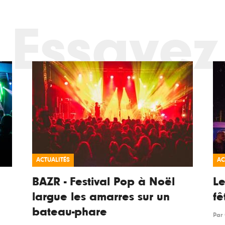
Essayez
ACTUALITÉS
AC
BAZR - Festival Pop à Noël
Le
largue les amarres sur un
fê
bateau-phare
Par