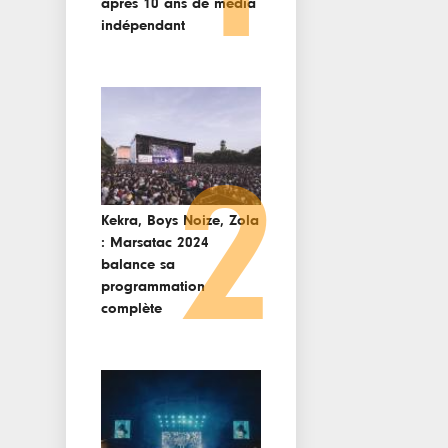
après 10 ans de media
indépendant
2
Kekra, Boys Noize, Zola
: Marsatac 2024
balance sa
programmation
complète