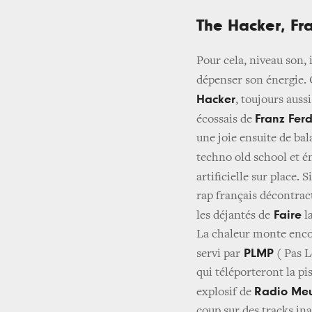
The Hacker, Fra
Pour cela, niveau son, 
dépenser son énergie. 
Hacker
, toujours auss
Franz Fer
écossais de
une joie ensuite de ba
techno old school et 
artificielle sur place.
rap français décontract
Faire
les déjantés de
la
La chaleur monte encor
PLMP
servi par
( Pas L
qui téléporteront la pi
Radio Me
explosif de
coup sur des tracks in