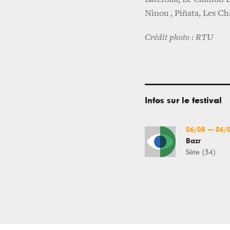
Batefolia, Le Camion B
Ninou , Piñata, Les Ch
Crédit photo : RTU
Infos sur le festival
06/08
—
06/
Bazr
Sète (34)