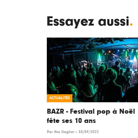
Essayez aussi
.
ACTUALITÉS
BAZR - Festival pop à Noël
fête ses 10 ans
Par
Ata Dagher
--
30/09/2022