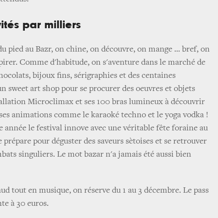
ités par milliers
u pied au Bazr, on chine, on découvre, on mange ... bref, on
spirer. Comme d'habitude, on s'aventure dans le marché de
ocolats, bijoux fins, sérigraphies et des centaines
 un sweet art shop pour se procurer des oeuvres et objets
stallation Microclimax et ses 100 bras lumineux à découvrir
es animations comme le karaoké techno et le yoga vodka !
e année le festival innove avec une véritable fête foraine au
e prépare pour déguster des saveurs sètoises et se retrouver
bats singuliers. Le mot bazar n'a jamais été aussi bien
aud tout en musique, on réserve du 1 au 3 décembre. Le pass
te à 30 euros.