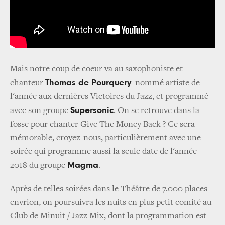
Mais notre coup de coeur va au saxophoniste et
Thomas de Pourquery
chanteur
nommé artiste de
l'année aux dernières Victoires du Jazz, et programmé
Supersonic
avec son groupe
. On se retrouve dans la
fosse pour chanter Give The Money Back ? Ce sera
mémorable, croyez-nous, particulièrement avec une
soirée qui programme aussi la seule date de l'année
Magma
2018 du groupe
.
Après de telles soirées dans le Théâtre de 7.000 places
envrion, on poursuivra les nuits en plus petit comité au
Club de Minuit / Jazz Mix, dont la programmation est