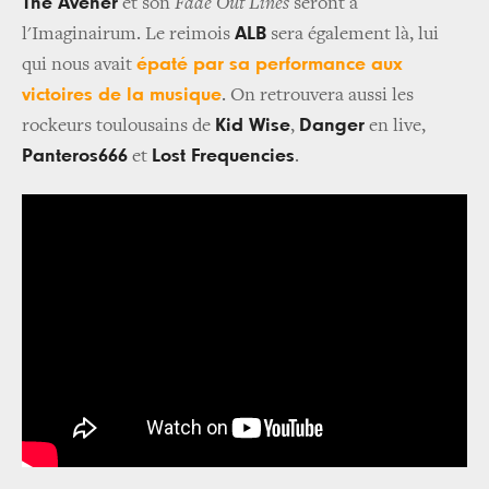
The Avener
et son
Fade Out Lines
seront à
ALB
l'Imaginairum. Le reimois
sera également là, lui
épaté par sa performance aux
qui nous avait
victoires de la musique
. On retrouvera aussi les
Kid Wise
Danger
rockeurs toulousains de
,
en live,
Panteros666
Lost Frequencies
et
.