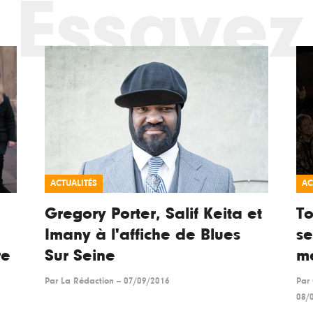
Essayez
ACTUALITÉS
AC
Gregory Porter, Salif Keita et
To
Imany à l'affiche de Blues
se
re
Sur Seine
m
Par
La Rédaction
--
07/09/2016
Par
08/