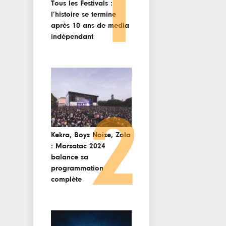
1
Tous les Festivals :
l’histoire se termine
après 10 ans de media
indépendant
2
Kekra, Boys Noize, Zola
: Marsatac 2024
balance sa
programmation
complète