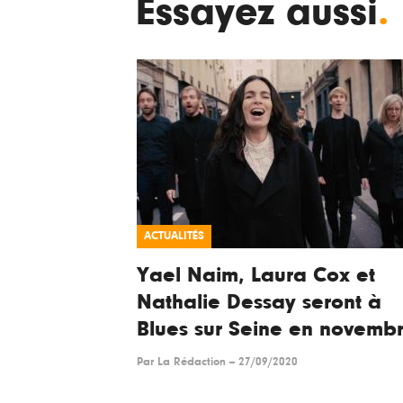
Essayez aussi
.
ACTUALITÉS
Yael Naim, Laura Cox et
Nathalie Dessay seront à
Blues sur Seine en novemb
Par
La Rédaction
--
27/09/2020