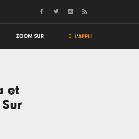
ZOOM SUR

L'APPLI
a et
 Sur