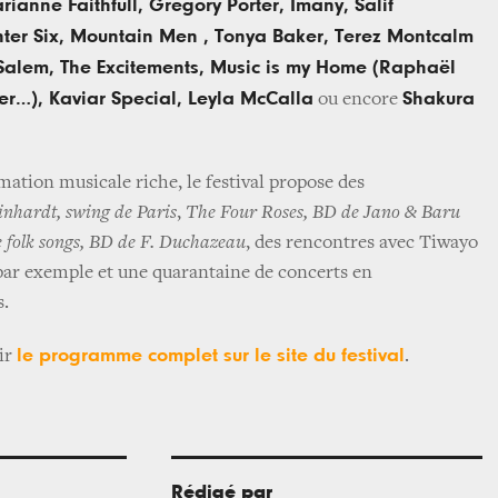
rianne Faithfull, Gregory Porter, Imany, Salif
nter Six, Mountain Men , Tonya Baker, Terez Montcalm
 Salem, The Excitements, Music is my Home (Raphaël
er…), Kaviar Special, Leyla McCalla
Shakura
ou encore
ation musicale riche, le festival propose des
nhardt, swing de Paris
,
The Four Roses, BD de Jano & Baru
de folk songs, BD de F. Duchazeau
, des rencontres avec Tiwayo
par exemple et une quarantaine de concerts en
s.
le programme complet sur le site du festival
ir
.
Rédigé par