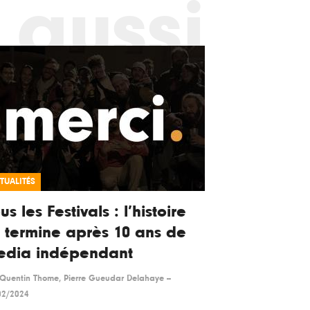
 aussi
TUALITÉS
us les Festivals : l’histoire
 termine après 10 ans de
edia indépendant
Quentin Thome, Pierre Gueudar Delahaye
--
02/2024