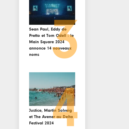
3
Sean Paul, Eddy de
Pretto et Tom Odell : le
Main Square 2024
annonce 14 nouveaux
noms
4
Justice, Martin Solveig
et The Avener au Delta
Festival 2024