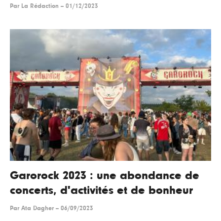
Par
La Rédaction
--
01/12/2023
Garorock 2023 : une abondance de
concerts, d'activités et de bonheur
Par
Ata Dagher
--
06/09/2023