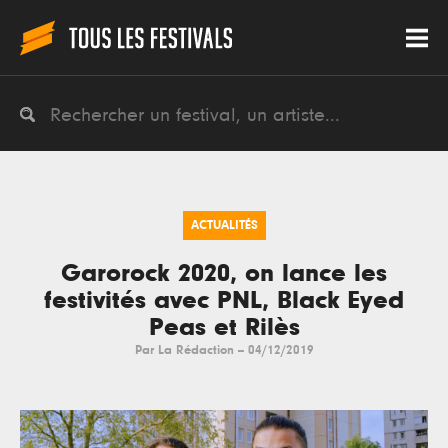
ACTUALITÉS
Garorock 2020, on lance les
festivités avec PNL, Black Eyed
Peas et Rilès
Par
La Rédaction
--
04/12/2019