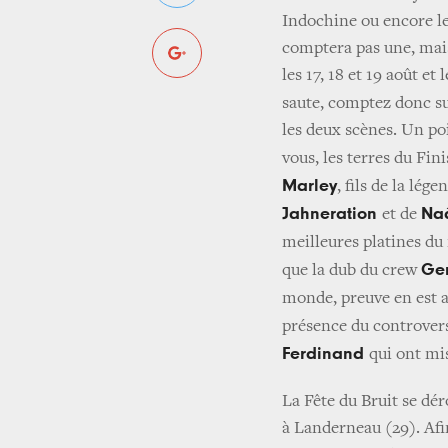
Indochine ou encore le
comptera pas une, mais
les 17, 18 et 19 août et 
saute, comptez donc s
les deux scènes. Un po
vous, les terres du Fin
Marley
, fils de la lé
Jahneration
Na
et de
meilleures platines du
Gen
que la dub du crew
monde, preuve en est a
présence du controve
Ferdinand
qui ont mis
La Fête du Bruit se déro
à Landerneau (29). Afi