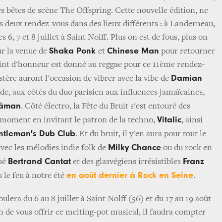
s bêtes de scène The Offspring. Cette nouvelle édition, ne
 deux rendez-vous dans des lieux différents : à Landerneau,
les 6, 7 et 8 juillet à Saint Nolff. Plus on est de fous, plus on
Shaka Ponk
Chinese Man
ur la venue de
et
pour retourner
int d'honneur est donné au reggae pour ce 11ème rendez-
Damian
istère auront l'occasion de vibrer avec la vibe de
gende, aux côtés du duo parisien aux influences jamaïcaines,
âman
. Côté électro, la Fête du Bruit s'est entouré des
Vitalic
 moment en invitant le patron de la techno,
, ainsi
tleman's Dub Club
. Et du bruit, il y'en aura pour tout le
Milky Chance
vec les mélodies indie folk de
ou du rock en
Bertrand Cantat
Franz
rsé
et des glasvégiens irrésistibles
en août dernier à Rock en Seine
 le feu à notre été
.
ulera du 6 au 8 juillet à Saint Nolff (56) et du 17 au 19 août
n de vous offrir ce melting-pot musical, il faudra compter