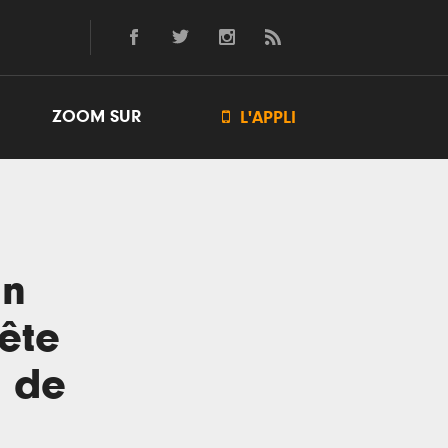
ZOOM SUR

L'APPLI
an
ête
s de