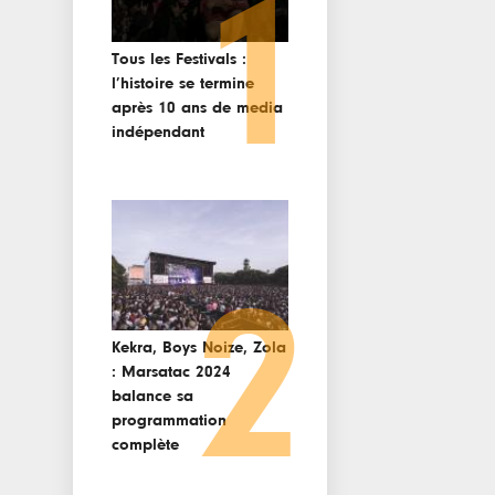
1
Tous les Festivals :
l’histoire se termine
après 10 ans de media
indépendant
2
Kekra, Boys Noize, Zola
: Marsatac 2024
balance sa
programmation
complète