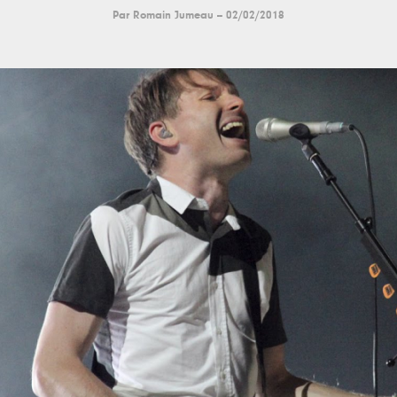
Par
Romain Jumeau
--
02/02/2018