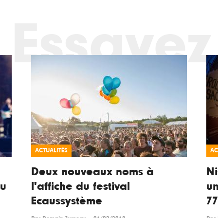
Essayez
ACTUALITÉS
AC
Deux nouveaux noms à
Ni
du
l'affiche du festival
u
Ecaussystème
77