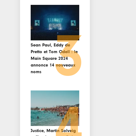
3
Sean Paul, Eddy de
Pretto et Tom Odell : le
Main Square 2024
annonce 14 nouveaux
noms
4
Justice, Martin Solveig