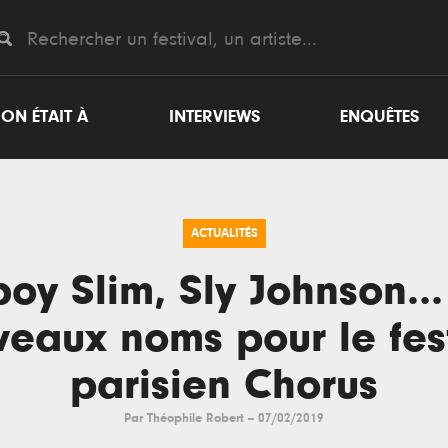
ON ÉTAIT À
INTERVIEWS
ENQUÊTES
ACTUALITÉS
oy Slim, Sly Johnson...
eaux noms pour le fes
parisien Chorus
Par
Théophile Robert
--
07/02/2019