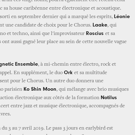
. Parmi ces vingt noms, pourra également être retenu celui
ec sa house caribéenne entre électronique et acoustique.
Léonie
sorti en septembre dernier qui a marqué les esprits,
Laake
nt une candidate de choix pour le Chorus.
, qui
Roscius
no et techno, ainsi que l'improvisateur
et sa
 ont aussi gagné leur place au sein de cette nouvelle vague
netic Ensemble
, à mi-chemin entre électro, rock et
Ork
'appel. En supplément, le duo
et sa multitude
ésent pour le Chorus. Un autre duo donnera une
Ko Shin Moon
uo parisien
, qui mélange avec brio musiques
Notilus
duction électronique aux côtés de la formation
oncert entre jazz et musique électronique, accompagnés de
ivres.
 du 3 au 7 avril 2019. Le pass 3 jours en earlybird est