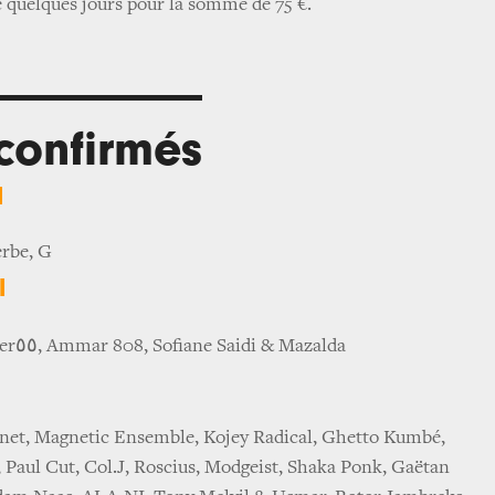
 quelques jours pour la somme de 75 €.
 confirmés
l
erbe, G
l
٥٥
er
, Ammar 808, Sofiane Saidi & Mazalda
et, Magnetic Ensemble, Kojey Radical, Ghetto Kumbé,
aul Cut, Col.J, Roscius, Modgeist, Shaka Ponk, Gaëtan