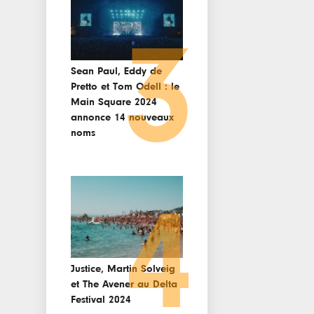
3
Sean Paul, Eddy de
Pretto et Tom Odell : le
Main Square 2024
annonce 14 nouveaux
noms
4
Justice, Martin Solveig
et The Avener au Delta
Festival 2024