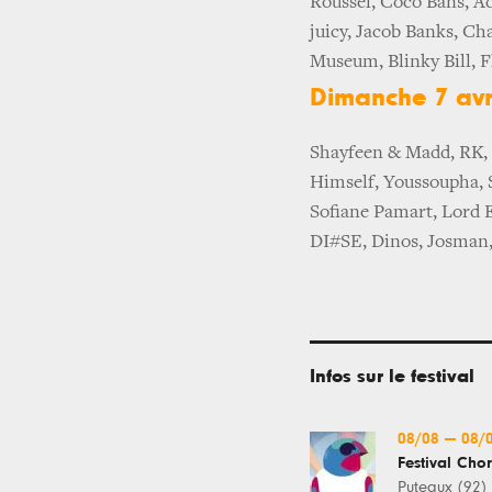
Roussel, Coco Bans, A
juicy, Jacob Banks, C
Museum, Blinky Bill, F
Dimanche 7 avr
Shayfeen & Madd, RK, 
Himself, Youssoupha, 
Sofiane Pamart, Lord 
DI#SE, Dinos, Josman,
Infos sur le festival
08/08
—
08/
Festival Cho
Puteaux (92)