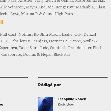
dam Naas, ALA.NI, Tony Melvil & Usmar, Rotor Jambreks,
harlie Winston, Mayra Andrade, Bongeziwe Madanbla, Glass
lèche Love, Marina P. & Stand High Patrol
il
Full Cast, Notilus, Ko Shin Moon, Laake, Ork, Denzel
SCH, Caballero & Jeanjass, Hornet La Frappe, Scylla &
Esperanza, Dope Saint Jude, Samifati, Grandmaster Flash,
 Caleborate, Doums & Nepal, Blackstar
Rédigé par
08
Théophile Robert
rus
Rédacteur