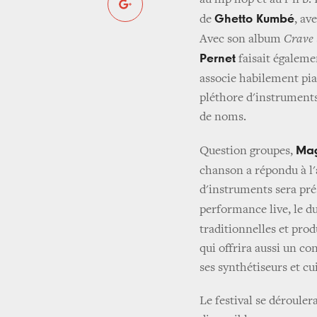
au hip hop et au r'n'b
Ghetto Kumbé
de
, av
Avec son album
Crave
Pernet
faisait égaleme
associe habilement pia
pléthore d'instruments
de noms.
Mag
Question groupes,
chanson a répondu à l
d'instruments sera pr
performance live, le d
traditionnelles et pro
qui offrira aussi un c
ses synthétiseurs et cu
Le festival se déroulera