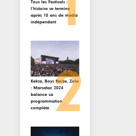
1
Tous les Festivals :
l’histoire se termine
après 10 ans de media
indépendant
2
Kekra, Boys Noize, Zola
: Marsatac 2024
balance sa
programmation
complète