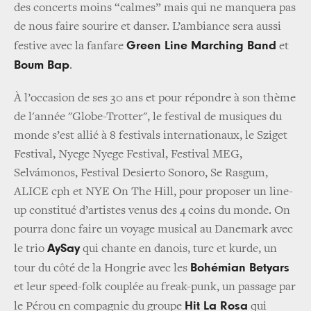
des concerts moins “calmes” mais qui ne manquera pas
de nous faire sourire et danser. L’ambiance sera aussi
Green Line Marching Band
festive avec la fanfare
et
Boum Bap
.
À l’occasion de ses 30 ans et pour répondre à son thème
de l'année "Globe-Trotter", le festival de musiques du
monde s’est allié à 8 festivals internationaux, le Sziget
Festival, Nyege Nyege Festival, Festival MEG,
Selvámonos, Festival Desierto Sonoro, Se Rasgum,
ALICE cph et NYE On The Hill, pour proposer un line-
up constitué d’artistes venus des 4 coins du monde. On
pourra donc faire un voyage musical au Danemark avec
AySay
le trio
qui chante en danois, turc et kurde, un
Bohémian Betyars
tour du côté de la Hongrie avec les
et leur speed-folk couplée au freak-punk, un passage par
Hit La Rosa
le Pérou en compagnie du groupe
qui