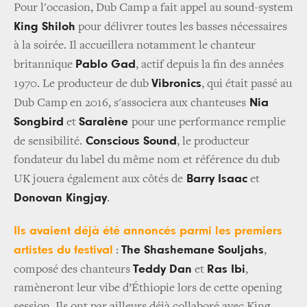
Pour l'occasion, Dub Camp a fait appel au sound-system
King Shiloh
pour délivrer toutes les basses nécessaires
à la soirée. Il accueillera notamment le chanteur
Pablo Gad
britannique
, actif depuis la fin des années
Vibronics
1970. Le producteur de dub
, qui était passé au
Nia
Dub Camp en 2016, s'associera aux chanteuses
Songbird
Saralène
et
pour une performance remplie
Conscious Sound
de sensibilité.
, le producteur
fondateur du label du même nom et référence du dub
Barry Isaac
UK jouera également aux côtés de
et
Donovan Kingjay
.
Ils avaient déjà été annoncés parmi les premiers
artistes du festival
The Shashemane Souljahs
:
,
Teddy Dan
Ras Ibi
composé des chanteurs
et
,
ramèneront leur vibe d’Éthiopie lors de cette opening
session. Ils ont par ailleurs déjà collaboré avec King