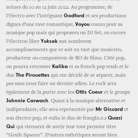
scènes du 10 au 12 juin 2022. Au programme, de
Godford
l’électro avec l’intriguant
et ses productions
Voyou
dignes d’une rave romantique,
connu pour sa
musique pop mais qui proposera un DJ Set, ou encore
Yuksek
l’électron libre
aux nombreux
accomplissements que ce soit en tant que musicien,
producteur ou compositeur de BO de films. Côté pop,
Kalika
on pourra retrouver
et sa french pop trash et le
The
Pirouettes
duo
qui ont décidé de se séparer, mais
pas sans nous faire un dernier adieu. Le rock sera
Ottis Coeur
également de la partie avec les
et le groupe
Johnnie Carwash
. Quant à la musique alternative et
Mr Giscard
indépendante, elle sera représentée par
et
Quasi
son électro pop, et enfin le duo de frangin.e.s
Qui
qui viennent de sortir leur tout premier titre
“Gentle Squeeze”
. D’autres esthétiques seront bien