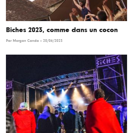
Biches 2023, comme dans un cocon
Par
Morgan Canda
--
20/06/2023