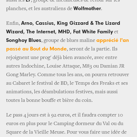
aussi les
, groupe de métalleuses de retour sur les
Wolfmother
planches, et les australiens de
.
Arno, Cassius,
King Gizzard & The Lizard
Enfin,
Wizard,
The Internet, MHD, Fat White Family
et
Songhoy Blues
apprécié l'an
, groupe de blues maline
passé au Bout du Monde
, seront de la partie.
Ils
rejoignent une prog' déjà bien avancée, avec entre
autres Indochine, Louise Attaque, M83 ou Damian JR
Gong Marley.
Comme tous les ans, on pourra retrouver
au Cabaret le festival de BD, le Temps des Freaks et ses
animations, les déambulations festives, mais aussi
toutes la bonne bouffe et bière du coin.
Le pass 4 jours est à 92 euros, et il faudra compter 10
euros en plus pour le C
amping dormeur du Val ou du
Square de la Vieille Meuse.
Pour vous faire une idée de