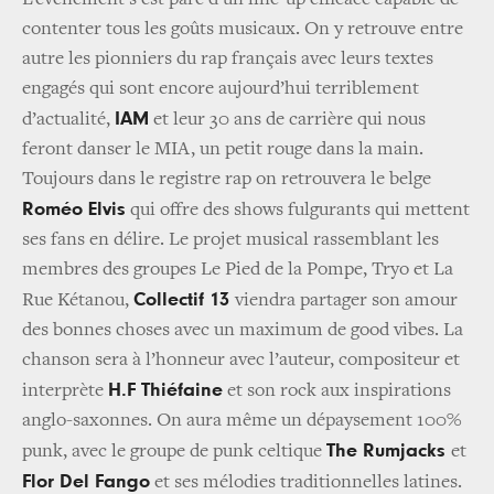
L’évènement s’est paré d’un line-up efficace capable de
contenter tous les goûts musicaux. On y retrouve entre
autre les pionniers du rap français avec leurs textes
engagés qui sont encore aujourd’hui terriblement
IAM
d’actualité,
et leur 30 ans de carrière qui nous
feront danser le MIA, un petit rouge dans la main.
Toujours dans le registre rap on retrouvera le belge
Roméo Elvis
qui offre des shows fulgurants qui mettent
ses fans en délire. Le projet musical rassemblant les
membres des groupes Le Pied de la Pompe, Tryo et La
Collectif 13
Rue Kétanou,
viendra partager son amour
des bonnes choses avec un maximum de good vibes. La
chanson sera à l’honneur avec l’auteur, compositeur et
H.F Thiéfaine
interprète
et son rock aux inspirations
anglo-saxonnes. On aura même un dépaysement 100%
The Rumjacks
punk, avec le groupe de punk celtique
et
Flor Del Fango
et ses mélodies traditionnelles latines.