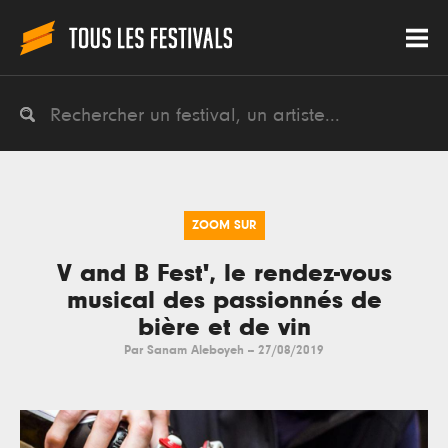
ZOOM SUR
V and B Fest', le rendez-vous
musical des passionnés de
bière et de vin
Par
Sanam Aleboyeh
--
27/08/2019