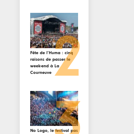
2
Fête de l’Huma : cinq
raisons de passer le
week-end à La
Courneuve
3
No Logo, le festival pas