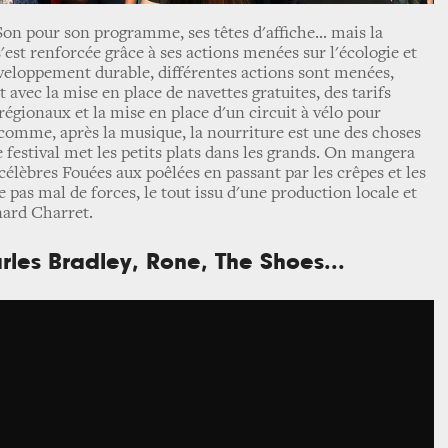
on pour son programme, ses têtes d'affiche... mais la
s'est renforcée grâce à ses actions menées sur l'écologie et
développement durable, différentes actions sont menées,
avec la mise en place de navettes gratuites, des tarifs
 régionaux et la mise en place d'un circuit à vélo pour
t comme, après la musique, la nourriture est une des choses
e festival met les petits plats dans les grands. On mangera
s célèbres Fouées aux poêlées en passant par les crêpes et les
 pas mal de forces, le tout issu d'une production locale et
nard Charret.
rles Bradley, Rone, The Shoes...