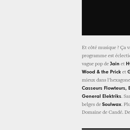
Et côté musique ? Ça v
programme est éclectiq
Jain
H
vague pop de
et
Wood & the Prick
G
et
mieux dans l'hexagon
Casseurs Flowteurs,
General Elektriks
. Sa
Soulwax
belges de
. Pl
Domaine de Candé. De q