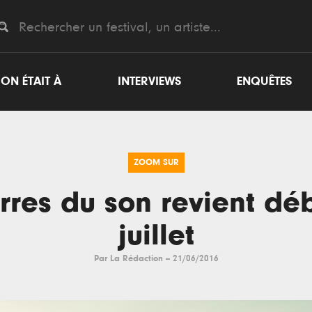
ON ÉTAIT À
INTERVIEWS
ENQUÊTES
ZOOM SUR
rres du son revient dé
juillet
Par
La Rédaction
--
21/06/2016