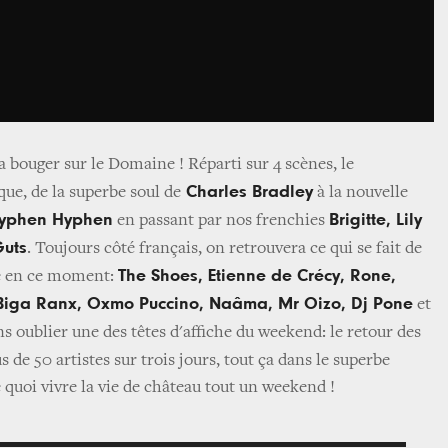
a bouger sur le Domaine ! Réparti sur 4 scènes, le
Charles Bradley
ue, de la superbe soul de
à la nouvelle
yphen Hyphen
Brigitte, Lily
en passant par nos frenchies
uts
. Toujours côté français, on retrouvera ce qui se fait de
The Shoes, Etienne de Crécy, Rone,
e en ce moment:
 Biga Ranx, Oxmo Puccino, Naâma, Mr Oizo, Dj Pone
et
ns oublier une des têtes d'affiche du weekend: le retour des
us de 50 artistes sur trois jours, t
out ça dans le superbe
uoi vivre la vie de château tout un weekend !