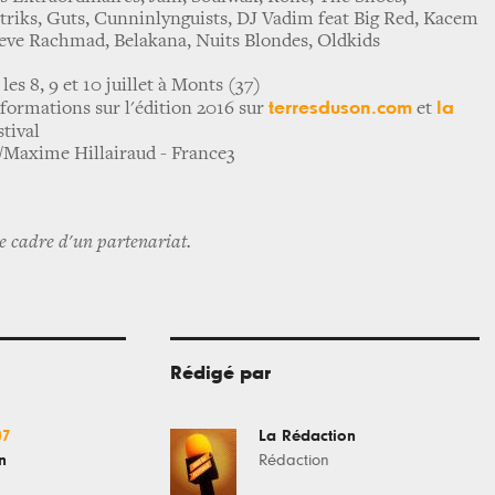
riks, Guts, Cunninlynguists, DJ Vadim feat Big Red, Kacem
eve Rachmad, Belakana, Nuits Blondes, Oldkids
les 8, 9 et 10 juillet à Monts (37)
t
erresduson.com
la
nformations sur l'édition 2016 sur
et
stival
 /Maxime Hillairaud - France3
le cadre d'un partenariat.
Rédigé par
07
La Rédaction
n
Rédaction