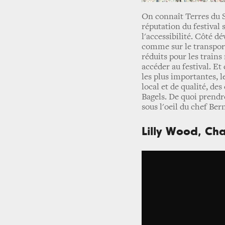
On connaît Terres du S
réputation du festival 
l'accessibilité. Côté 
comme sur le transport 
réduits pour les trains
accéder au festival. E
les plus importantes, l
local et de qualité, de
Bagels. De quoi prendre
sous l'oeil du chef Ber
Lilly Wood, Cha