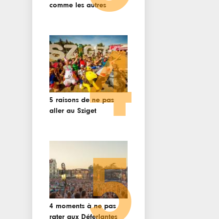
comme les autres
4
5 raisons de ne pas
aller au Sziget
5
4 moments à ne pas
rater aux Déferlantes