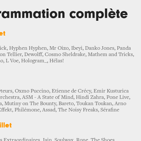
rammation complète
et
ick, Hyphen Hyphen, Mr Oizo, Ibeyi, Danko Jones, Panda
son Tellier, Dewolff, Cosmo Sheldrake, Mathem and Tricks,
Ao, L Voe, Hologram_, Hélas!
owteurs, Oxmo Puccino, Etienne de Crécy, Emir Kusturica
chestra, ASM - A State of Mind, Hindi Zahra, Pone Live,
a, Mutiny on The Bounty, Bareto, Toukan Toukan, Arno
Effekt, Philémone, Assad, The Noisy Freaks, Sérafine
llet
s Extraordinaires, Jain, Soulwax, Rone, The Shoes,