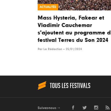
ACTUALITÉS
Mass Hysteria, Fakear et
Vladimir Cauchemar
s'ajoutent au programme 
festival Terres du Son 2024
Par
La Rédaction
--
25/01/2024
Suivez-nous
→