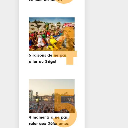
4
5 raisons de ne pas
aller au Sziget
5
4 moments à ne pas
rater aux Déferlantes