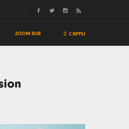
ZOOM SUR

L'APPLI
sion
n