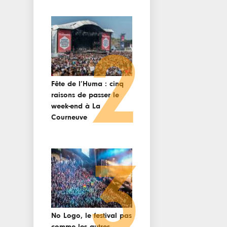
2
Fête de l’Huma : cinq
raisons de passer le
week-end à La
Courneuve
3
No Logo, le festival pas
comme les autres