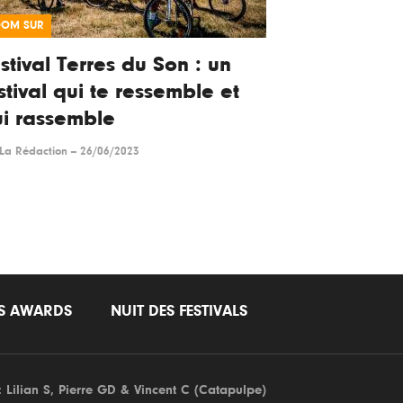
OOM SUR
stival Terres du Son : un
stival qui te ressemble et
i rassemble
La Rédaction
--
26/06/2023
LS AWARDS
NUIT DES FESTIVALS
: Lilian S,
Pierre GD
& Vincent C (
Catapulpe
)