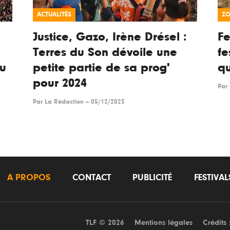
ACTUALITÉS
Z
Justice, Gazo, Irène Drésel :
Fe
Terres du Son dévoile une
fe
du
petite partie de sa prog'
qu
pour 2024
Par
Par
La Rédaction
--
05/12/2023
A PROPOS
CONTACT
PUBLICITÉ
FESTIVA
TLF © 2026
Mentions légales
Crédits 