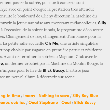
ilement passer la soirée, puisque 6 concerts sont
30 avec en point d'orgue la prestation très attendue
nsuite le boulevard de Clichy direction la Machine du
Silly
ouvrir la jeune nantaise aux morceaux mélancoliques,
 l'occasion de la soirée Inouis, le programme découverte
es. Changement de rue, changement d'ambiance pour la
Oh Mu
 La petite salle accueille
, une artiste singulière
et pop choisie par Bagarre en première partie et résidente
s. Avant de terminer la soirée au Magnum Club avec le
ne
, un dernier crochet par la Machine du Moulin Rouge, la
Blick Bassy
, s'impose pour le live de
. L'artiste jazz
vec un nouvel album à découvrir sur scène.
ng in time
Imany - Nothing to save
Silly Boy Blue -
/
/
eunes oubliés
Ouai Stéphane - Ouai
Blick Bassy -
/
/