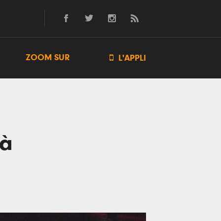
ZOOM SUR

L'APPLI
 à