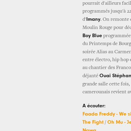
pourrait d'ailleurs fac
programmés jusqu'à 22h
Imany
d'
. On remonte e
Moulin Rouge pour déc
Boy Blue
programmée à
du Printemps de Bourg
soirée Alias au Carmen.
entre électro, hip hop 
au chantier des Franco
Ouai Stépha
déjanté
grande salle cette fois
camerounais revient a
A écouter:
Faada Freddy - We si
The Fight
Oh Mu - J
/
Ngwa