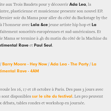
Ada Lea
uite aux Trois Baudets pour y découvrir
, la
eintre, plasticienne et musicienne presente son nouvel EP.
 dernier soir du Mama pour aller du côté du Backstage by the
Lala &ce
La
 à l'honneur avec
jeune artiste hip hop et
faitement sonorités européennes et sud-américaines. Et
 le Mama se termine à 4h du matin du côté de la Machine du
ntimental Rave
Paul Seul
et
.
Barry Moore - Hey Now
Ada Lea - The Party
La
/
/
/
timental Rave - 4AM
oule les 16, 17 et 18 octobre à Paris. Des pass 3 jours avec
sur le site du festival
es sont disponibles
. Les pro peuvent
ux débats, tables rondes et workshop en journée.