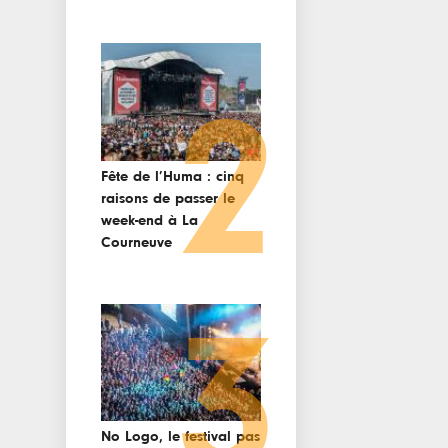
2
Fête de l’Huma : cinq
raisons de passer le
week-end à La
Courneuve
3
No Logo, le festival pas