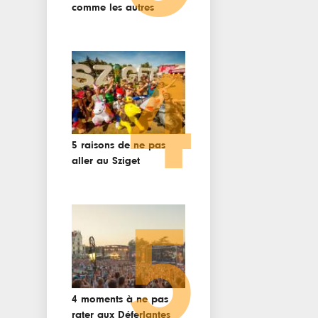
comme les autres
4
5 raisons de ne pas
aller au Sziget
5
4 moments à ne pas
rater aux Déferlantes