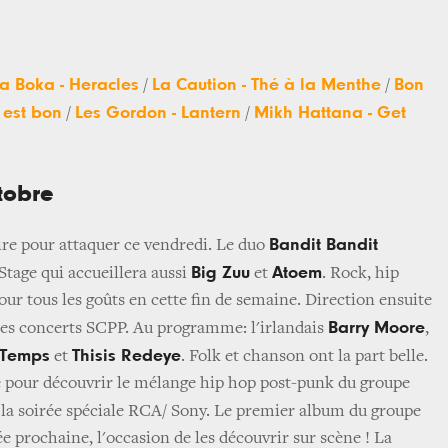
 Boka - Heracles
La Caution - Thé à la Menthe
Bon
/
/
 est bon
Les Gordon - Lantern
Mikh Hattana - Get
/
/
tobre
Bandit Bandit
re pour attaquer ce vendredi. Le duo
Big Zuu
Atoem
 Stage qui accueillera aussi
et
. Rock, hip
 pour tous les goûts en cette fin de semaine. Direction ensuite
Barry Moore
les concerts SCPP. Au programme: l'irlandais
,
e Temps
Thisis Redeye
et
. Folk et chanson ont la part belle.
é pour découvrir le mélange hip hop post-punk du groupe
 la soirée spéciale RCA/ Sony. Le premier album du groupe
e prochaine, l'occasion de les découvrir sur scène ! La