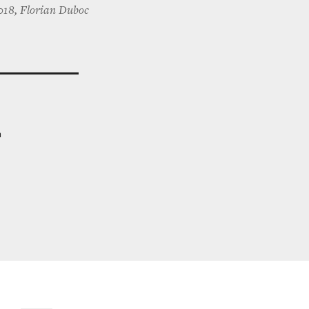
018, Florian Duboc
n