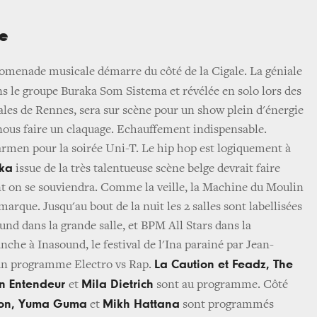
re
romenade musicale démarre du côté de la Cigale. La géniale
ns le groupe Buraka Som Sistema et révélée en solo lors des
les de Rennes, sera sur scène pour un show plein d'énergie
 nous faire un claquage. Echauffement indispensable.
armen pour la soirée Uni-T. Le hip hop est logiquement à
ka
issue de la très talentueuse scène belge devrait faire
t on se souviendra. Comme la veille, la Machine du Moulin
marque. Jusqu'au bout de la nuit les 2 salles sont labellisées
und dans la grande salle, et BPM All Stars dans la
anche à Inasound, le festival de l'Ina parainé par Jean-
La Caution et Feadz, The
un programme Electro vs Rap.
on Entendeur
Mila Dietrich
et
sont au programme. Côté
on, Yuma Guma
Mikh Hattana
et
sont programmés