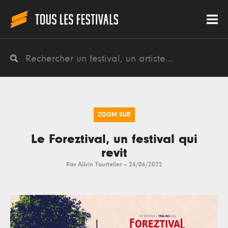
ZOOM SUR
Le Foreztival, un festival qui
revit
Par
Ailvin Tourtelier
--
24/06/2022