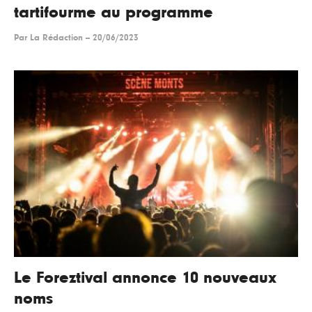
tartifourme au programme
Par
La Rédaction
--
20/06/2023
Le Foreztival annonce 10 nouveaux
noms