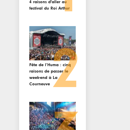
4 raisons d'aller au
festival du Roi Arthur
2
Fête de l’Huma : cinq
raisons de passer le
week-end à La
Courneuve