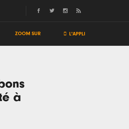
ZOOM SUR

L'APPLI
 bons
té à