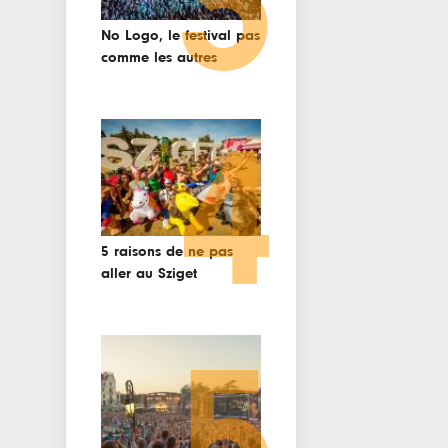
3
No Logo, le festival pas
comme les autres
4
5 raisons de ne pas
aller au Sziget
5