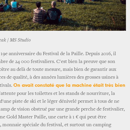
reak / MS Studio
19e anniversaire du Festival de la Paille. Depuis 2016, il
mbre de 24 000 festivaliers. C'est bien la preuve que son
roître au delà de toute mesure, mais bien de garantir aux
es de qualité, à des années lumières des grosses usines à
On avait constaté que la machine était très bien
tivals.
'attente pour les toilettes et les stands de nourriture, la
d'une piste de ski et le léger dénivelé permet à tous de ne
hamp de vision obstrué par une grande perche de festivalier,
e Gold Master Paille, une carte à 1 € qui peut être
 monnaie spéciale du festival, et surtout un camping