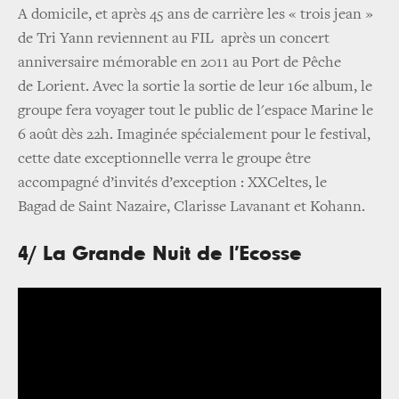
A domicile, et après 45 ans de carrière les « trois jean »
de Tri Yann reviennent au FIL après un concert
anniversaire mémorable en 2011 au Port de Pêche
de Lorient. Avec la sortie la sortie de leur 16e album, le
groupe fera voyager tout le public de l'espace Marine le
6 août dès 22h. Imaginée spécialement pour le festival,
cette date exceptionnelle verra le groupe être
accompagné d’invités d’exception : XXCeltes, le
Bagad de Saint Nazaire, Clarisse Lavanant et Kohann.
4/ La Grande Nuit de l’Ecosse