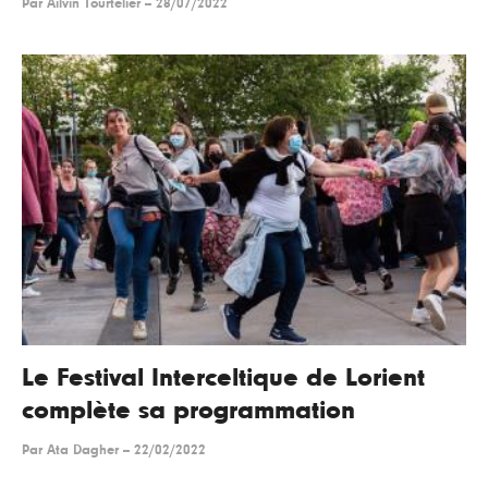
Par
Ailvin Tourtelier
--
28/07/2022
Le Festival Interceltique de Lorient
complète sa programmation
Par
Ata Dagher
--
22/02/2022