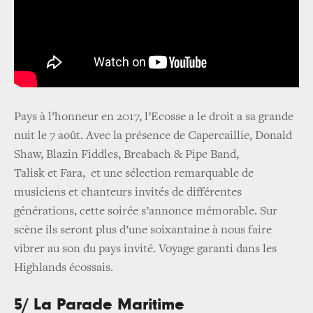
Pays à l’honneur en 2017, l’Ecosse a le droit a sa grande
nuit le 7 août. Avec la présence de Capercaillie, Donald
Shaw, Blazin Fiddles, Breabach & Pipe Band,
Talisk et Fara, et une sélection remarquable de
musiciens et chanteurs invités de différentes
générations, cette soirée s’annonce mémorable. Sur
scène ils seront plus d’une soixantaine à nous faire
vibrer au son du pays invité. Voyage garanti dans les
Highlands écossais.
5/ La Parade Maritime