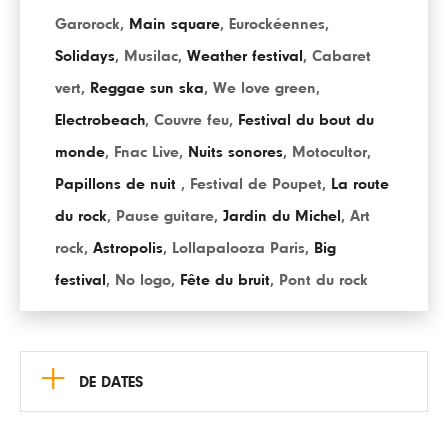
Garorock
,
Main square
,
Eurockéennes
,
Solidays
,
Musilac
,
Weather festival
,
Cabaret
vert
,
Reggae sun ska
,
We love green
,
Electrobeach
,
Couvre feu
,
Festival du bout du
monde
,
Fnac Live
,
Nuits sonores
,
Motocultor
,
Papillons de nuit
,
Festival de Poupet
,
La route
du rock
,
Pause guitare
,
Jardin du Michel
,
Art
rock
,
Astropolis
,
Lollapalooza Paris
,
Big
festival
,
No logo
,
Fête du bruit
,
Pont du rock
+
DE DATES