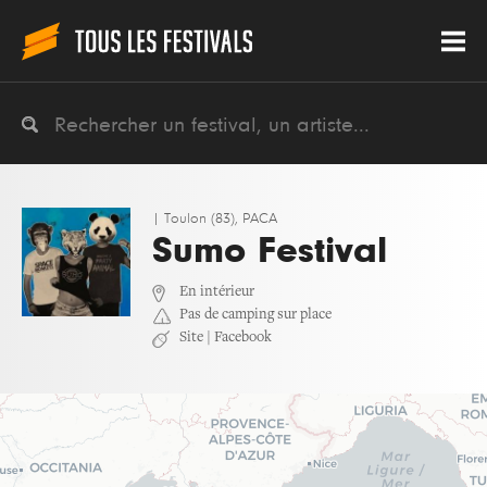
|
Toulon (83), PACA
Sumo Festival
En intérieur
Pas de camping sur place
Site
|
Facebook