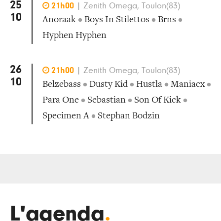
25

21h00
|
Zenith Omega, Toulon(83)
10
Anoraak
•
Boys In Stilettos
•
Brns
•
Hyphen Hyphen
26

21h00
|
Zenith Omega, Toulon(83)
10
Belzebass
•
Dusty Kid
•
Hustla
•
Maniacx
•
Para One
•
Sebastian
•
Son Of Kick
•
Specimen A
•
Stephan Bodzin
L'agenda
.