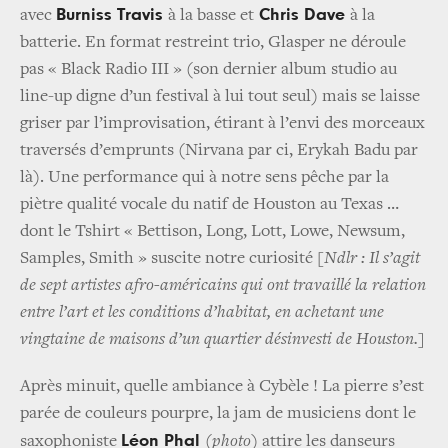
Burniss Travis
Chris Dave
avec
à la basse et
à la
batterie. En format restreint trio, Glasper ne déroule
pas « Black Radio III » (son dernier album studio au
line-up digne d’un festival à lui tout seul) mais se laisse
griser par l’improvisation, étirant à l’envi des morceaux
traversés d’emprunts (Nirvana par ci, Erykah Badu par
là). Une performance qui à notre sens pêche par la
piètre qualité vocale du natif de Houston au Texas …
dont le Tshirt « Bettison, Long, Lott, Lowe, Newsum,
Samples, Smith » suscite notre curiosité
[Ndlr : Il s’agit
de sept artistes afro-américains qui ont travaillé la relation
entre l’art et les conditions d’habitat, en achetant une
vingtaine de maisons d’un quartier désinvesti de Houston.]
Après minuit, quelle ambiance à Cybèle ! La pierre s’est
parée de couleurs pourpre, la jam de musiciens dont le
Léon Phal
saxophoniste
(photo)
attire les danseurs