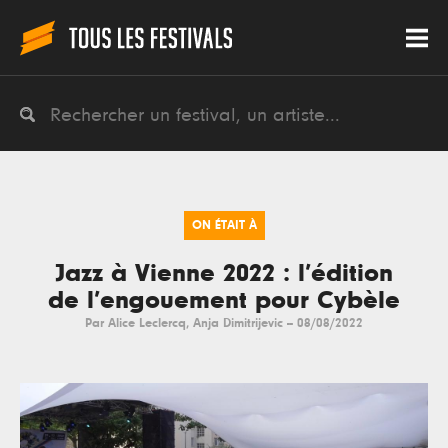
ON ÉTAIT À
Jazz à Vienne 2022 : l’édition
de l’engouement pour Cybèle
Par
Alice Leclercq
,
Anja Dimitrijevic
--
08/08/2022