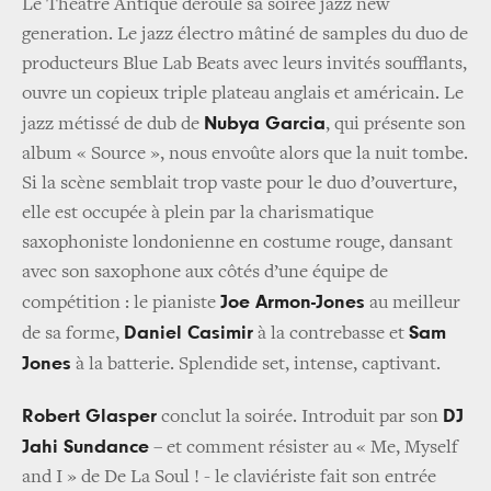
Le Théâtre Antique déroule sa soirée jazz new
generation. Le jazz électro mâtiné de samples du duo de
producteurs
Blue Lab Beats avec leurs invités soufflants,
ouvre un copieux triple plateau anglais et américain. Le
Nubya Garcia
jazz métissé de dub de
, qui présente son
album « Source », nous envoûte alors que la nuit tombe.
Si la scène semblait trop vaste pour le duo d’ouverture,
elle est occupée à plein par la charismatique
saxophoniste londonienne en costume rouge, dansant
avec son saxophone aux côtés d’une équipe de
Joe Armon-Jones
compétition : le pianiste
au meilleur
Daniel Casimir
Sam
de sa forme,
à la contrebasse et
Jones
à la batterie. Splendide set, intense, captivant.
Robert Glasper
DJ
conclut la soirée. Introduit par son
Jahi Sundance
– et comment résister au « Me, Myself
and I » de De La Soul ! - le claviériste fait son entrée