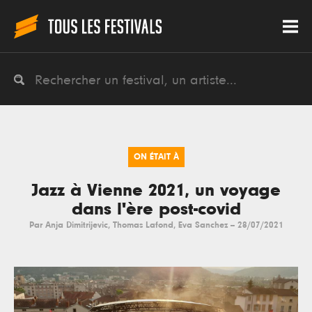
ON ÉTAIT À
Jazz à Vienne 2021, un voyage
dans l'ère post-covid
Par
Anja Dimitrijevic
,
Thomas Lafond
,
Eva Sanchez
--
28/07/2021