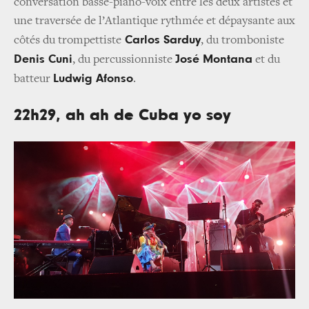
conversation basse-piano-voix entre les deux artistes et
une traversée de l’Atlantique rythmée et dépaysante aux
Carlos Sarduy
côtés du trompettiste
, du tromboniste
Denis Cuni
José Montana
, du percussionniste
et du
Ludwig Afonso
batteur
.
22h29, ah ah de Cuba yo soy