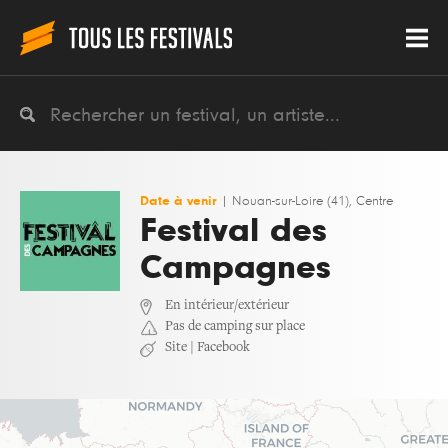
Date à venir
|
Nouan-sur-Loire (41), Centre
Festival des
Campagnes
En intérieur/extérieur
Pas de camping sur place
Site
|
Facebook