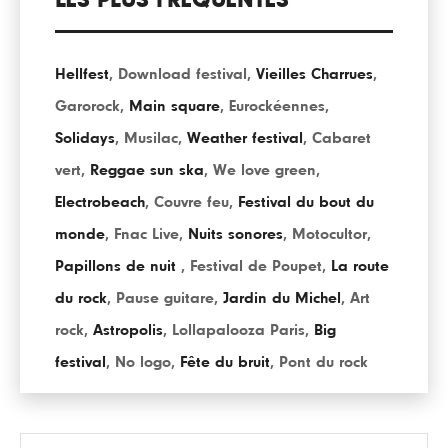
LES PLUS FRÉQUENTÉS
Hellfest
,
Download festival
,
Vieilles Charrues
,
Garorock
,
Main square
,
Eurockéennes
,
Solidays
,
Musilac
,
Weather festival
,
Cabaret
vert
,
Reggae sun ska
,
We love green
,
Electrobeach
,
Couvre feu
,
Festival du bout du
monde
,
Fnac Live
,
Nuits sonores
,
Motocultor
,
Papillons de nuit
,
Festival de Poupet
,
La route
du rock
,
Pause guitare
,
Jardin du Michel
,
Art
rock
,
Astropolis
,
Lollapalooza Paris
,
Big
festival
,
No logo
,
Fête du bruit
,
Pont du rock