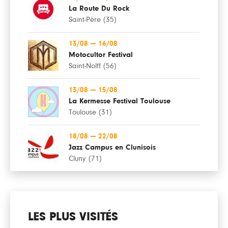
La Route Du Rock
Saint-Père (35)
13/08
—
16/08
Motocultor Festival
Saint-Nolff (56)
13/08
—
15/08
La Kermesse Festival Toulouse
Toulouse (31)
18/08
—
22/08
Jazz Campus en Clunisois
Cluny (71)
LES PLUS VISITÉS