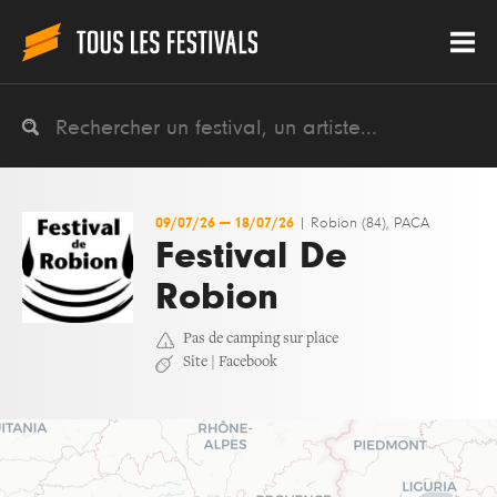
09/07/26
—
18/07/26
|
Robion (84), PACA
Festival De
Robion
Pas de camping sur place
Site
|
Facebook