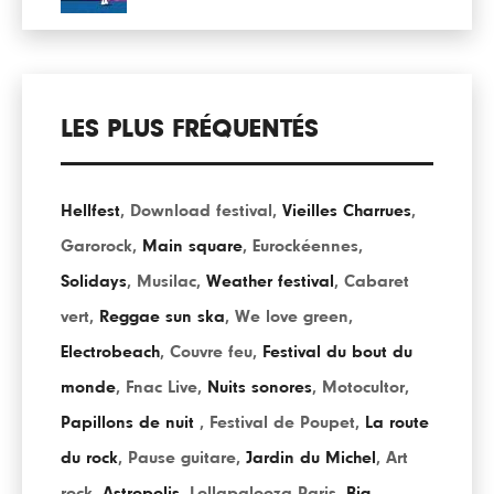
LES PLUS FRÉQUENTÉS
Hellfest
,
Download festival
,
Vieilles Charrues
,
Garorock
,
Main square
,
Eurockéennes
,
Solidays
,
Musilac
,
Weather festival
,
Cabaret
vert
,
Reggae sun ska
,
We love green
,
Electrobeach
,
Couvre feu
,
Festival du bout du
monde
,
Fnac Live
,
Nuits sonores
,
Motocultor
,
Papillons de nuit
,
Festival de Poupet
,
La route
du rock
,
Pause guitare
,
Jardin du Michel
,
Art
rock
,
Astropolis
,
Lollapalooza Paris
,
Big