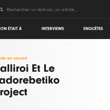
ON ÉTAIT À
INTERVIEWS
ENQUÊTES
iste en concert
alliroi Et Le
adorebetiko
roject