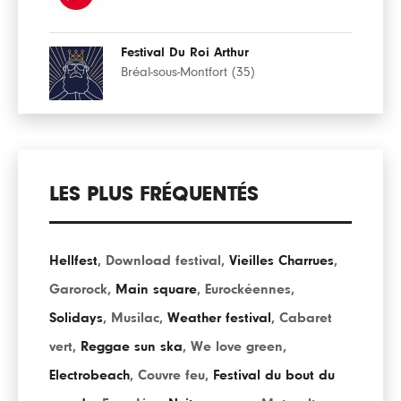
Festival Du Roi Arthur
Bréal-sous-Montfort (35)
LES PLUS FRÉQUENTÉS
Hellfest
,
Download festival
,
Vieilles Charrues
,
Garorock
,
Main square
,
Eurockéennes
,
Solidays
,
Musilac
,
Weather festival
,
Cabaret
vert
,
Reggae sun ska
,
We love green
,
Electrobeach
,
Couvre feu
,
Festival du bout du