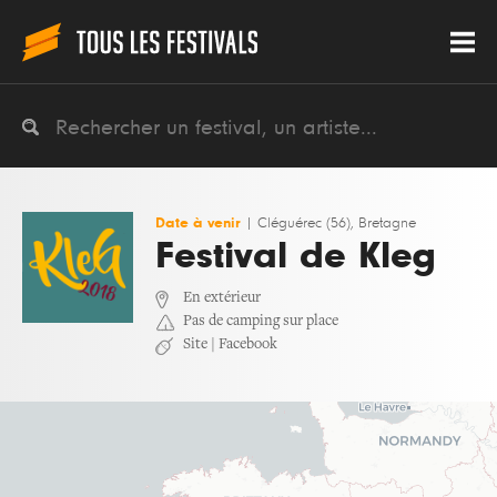
Date à venir
|
Cléguérec (56), Bretagne
Festival de Kleg
En extérieur
Pas de camping sur place
Site
|
Facebook