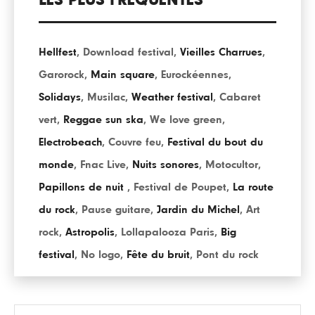
LES PLUS FRÉQUENTÉS
Hellfest
,
Download festival
,
Vieilles Charrues
,
Garorock
,
Main square
,
Eurockéennes
,
Solidays
,
Musilac
,
Weather festival
,
Cabaret
vert
,
Reggae sun ska
,
We love green
,
Electrobeach
,
Couvre feu
,
Festival du bout du
monde
,
Fnac Live
,
Nuits sonores
,
Motocultor
,
Papillons de nuit
,
Festival de Poupet
,
La route
du rock
,
Pause guitare
,
Jardin du Michel
,
Art
rock
,
Astropolis
,
Lollapalooza Paris
,
Big
festival
,
No logo
,
Fête du bruit
,
Pont du rock