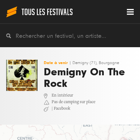
Date à venir
|
Demigny (71), Bourgogne
Demigny On The
Rock
En intérieur
Pas de camping sur place
|
Facebook