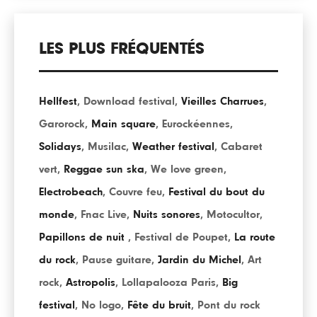
LES PLUS FRÉQUENTÉS
Hellfest
,
Download festival
,
Vieilles Charrues
,
Garorock
,
Main square
,
Eurockéennes
,
Solidays
,
Musilac
,
Weather festival
,
Cabaret
vert
,
Reggae sun ska
,
We love green
,
Electrobeach
,
Couvre feu
,
Festival du bout du
monde
,
Fnac Live
,
Nuits sonores
,
Motocultor
,
Papillons de nuit
,
Festival de Poupet
,
La route
du rock
,
Pause guitare
,
Jardin du Michel
,
Art
rock
,
Astropolis
,
Lollapalooza Paris
,
Big
festival
,
No logo
,
Fête du bruit
,
Pont du rock