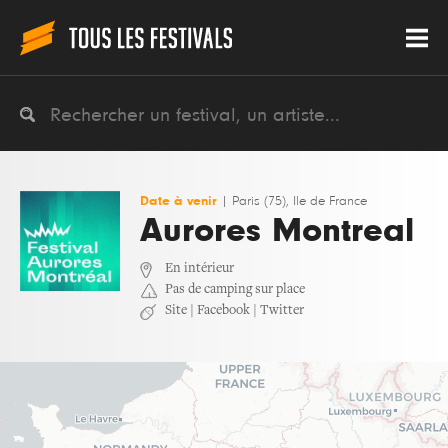
Date à venir
|
Paris (75), Ile de France
Aurores Montreal
En intérieur
Pas de camping sur place
Site
|
Facebook
|
Twitter