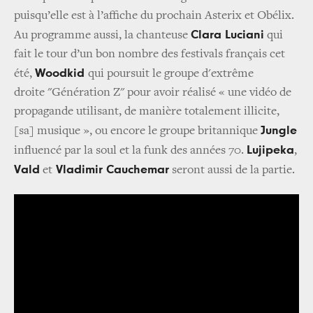
puisqu’elle est à l’affiche du prochain Asterix et Obélix.
Clara Luciani
Au programme aussi, la chanteuse
qui
fait le tour d’un bon nombre des festivals français cet
Woodkid
été,
qui poursuit le groupe d'extrême
droite "Génération Z" pour avoir réalisé « une vidéo de
propagande utilisant, de manière totalement illicite,
Jungle
[sa] musique », ou encore le groupe britannique
Lujipeka
influencé par la soul et la funk des années 70.
,
Vald
Vladimir Cauchemar
et
seront aussi de la partie.