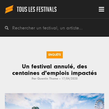
ENQUÊTE
Un festival annulé, des
centaines d'emplois impactés
Par
Quentin Thome
--
17/04/2020