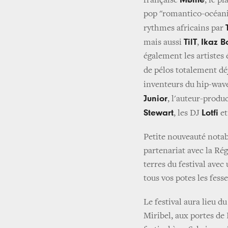
Møme
française
, le p
pop "romantico-océaniq
rythmes africains par
TilT
Ikaz B
mais aussi
,
également les artistes
de pélos totalement dé
inventeurs du hip-wave
Junior
, l'auteur-prod
Stewart
Lotfi
, les DJ
e
Petite nouveauté notabl
partenariat avec la Ré
terres du festival avec
tous vos potes les fesses
Le festival aura lieu 
Miribel, aux portes de 