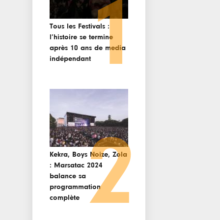
1
Tous les Festivals :
l’histoire se termine
après 10 ans de media
indépendant
2
Kekra, Boys Noize, Zola
: Marsatac 2024
balance sa
programmation
complète