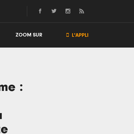
ZOOM SUR

L'APPLI
me :
a
te