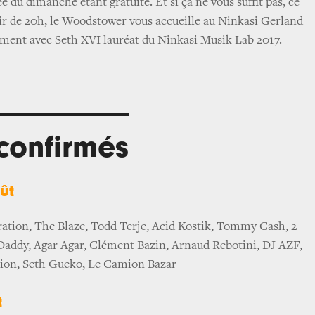
ée du dimanche étant gratuite. Et si ça ne vous suffit pas, ce
ir de 20h, le Woodstower vous accueille au Ninkasi Gerland
ement avec Seth XVI lauréat du Ninkasi Musik Lab 2017.
 confirmés
oût
ation, The Blaze, Todd Terje, Acid Kostik, Tommy Cash, 2
Daddy, Agar Agar, Clément Bazin, Arnaud Rebotini, DJ AZF,
ion, Seth Gueko, Le Camion Bazar
t