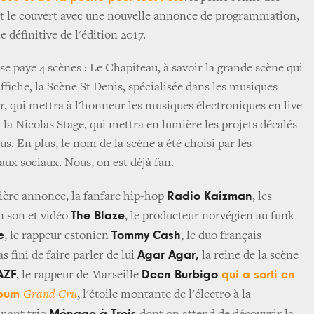
nt le couvert avec une nouvelle annonce de programmation,
he définitive de l'édition 2017.
 se paye 4 scènes : Le Chapiteau, à savoir la grande scène qui
'affiche, la Scène St Denis, spécialisée dans les musiques
r, qui mettra à l'honneur les musiques électroniques en live
n la Nicolas Stage, qui mettra en lumière les projets décalés
us. En plus, le nom de la scène a été choisi par les
seaux sociaux. Nous, on est déjà fan.
Radio Kaizman
ière annonce, la fanfare hip-hop
, les
The Blaze
n son et vidéo
, le producteur norvégien au funk
e
Tommy Cash
, le rappeur estonien
, le duo français
Agar Agar,
s fini de faire parler de lui
la reine de la scène
AZF
Deen Burbigo
qui a sorti en
, le rappeur de Marseille
lbum
Grand Cru
, l'étoile montante de l'électro à la