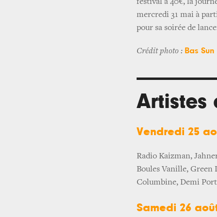
festival à 40€, la journ
mercredi 31 mai à part
pour sa soirée de lanc
Bas Sun
Crédit photo :
Artistes
Vendredi 25 a
Radio Kaizman, Jahner
Boules Vanille, Green 
Columbine, Demi Port
Samedi 26 aoû