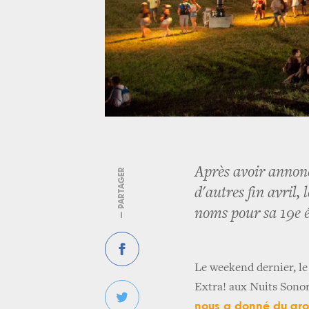
Après avoir annon
— PARTAGER
d'autres fin avril,
noms pour sa 19e é
Le weekend dernier, le
Extra! aux Nuits Sonor
nous a donné du groo