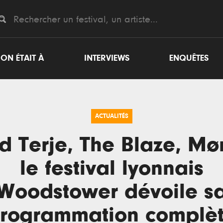
ON ÉTAIT À
INTERVIEWS
ENQUÊTES
ACTUALITÉS
d Terje, The Blaze, Mø
le festival lyonnais
Woodstower dévoile s
rogrammation complè