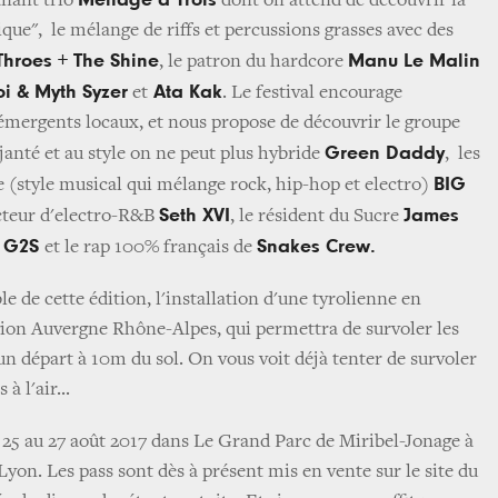
Ménage à Trois
lanant trio
dont on attend de découvrir la
ue", le mélange de riffs et percussions grasses avec des
Throes + The Shine
Manu Le Malin
, le patron du hardcore
oi & Myth Syzer
Ata Kak
et
. Le festival encourage
 émergents locaux, et nous propose de découvrir le groupe
Green Daddy
janté et au style on ne peut plus hybride
, les
BIG
 (style musical qui mélange rock, hip-hop et electro)
Seth XVI
James
ucteur d'electro-R&B
, le résident du Sucre
G2S
Snakes Crew.
t
et le rap 100% français de
e de cette édition, l'installation d'une tyrolienne en
gion Auvergne Rhône-Alpes, qui permettra de survoler les
 un départ à 10m du sol. On vous voit déjà tenter de survoler
 à l'air...
du 25 au 27 août 2017 dans Le Grand Parc de Miribel-Jonage à
Lyon. Les pass sont dès à présent mis en vente sur le site du