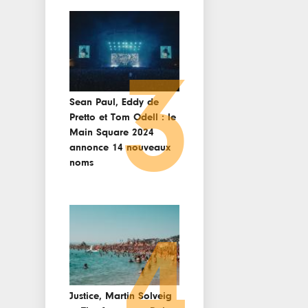
3
Sean Paul, Eddy de
Pretto et Tom Odell : le
Main Square 2024
annonce 14 nouveaux
noms
4
Justice, Martin Solveig