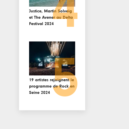
4
Justice, Martin Solveig
et The Avener au Delta
Festival 2024
5
19 artistes rejoignent le
programme de Rock en
Seine 2024