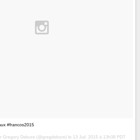
 aux #francos2015
ar Gregory Debure (@gregdebure) le
13 Juil. 2015 à 13h38 PDT