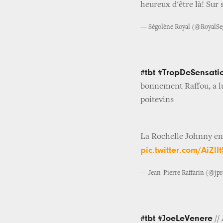
heureux d'être là! Sur 
— Ségolène Royal (@RoyalS
#tbt #TropDeSensat
bonnement Raffou, a lui
poitevins
La Rochelle Johnny ent
pic.twitter.com/AiZlI
— Jean-Pierre Raffarin (@jpr
#tbt #JoeLeVenere
// 