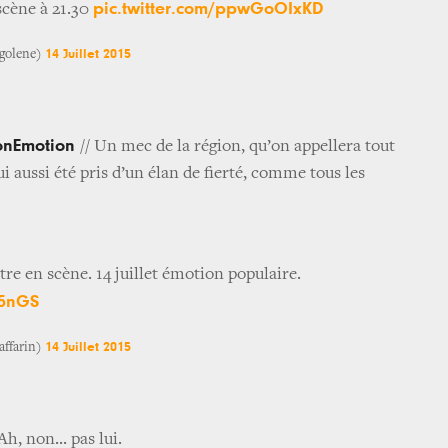
pic.twitter.com/ppwGoOIxKD
scène à 21.30
14 Juillet 2015
egolene)
ionEmotion
// Un mec de la région, qu’on appellera tout
 aussi été pris d’un élan de fierté, comme tous les
re en scène. 14 juillet émotion populaire.
t5nGS
14 Juillet 2015
affarin)
Ah, non... pas lui.