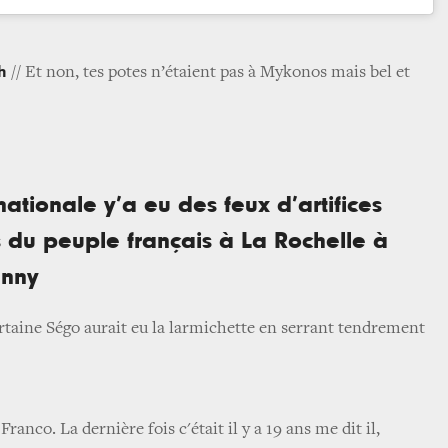
h
// Et non, tes potes n’étaient pas à Mykonos mais bel et
nationale y’a eu des feux d’artifices
s du peuple français à La Rochelle à
hnny
rtaine Ségo aurait eu la larmichette en serrant tendrement
anco. La dernière fois c'était il y a 19 ans me dit il,