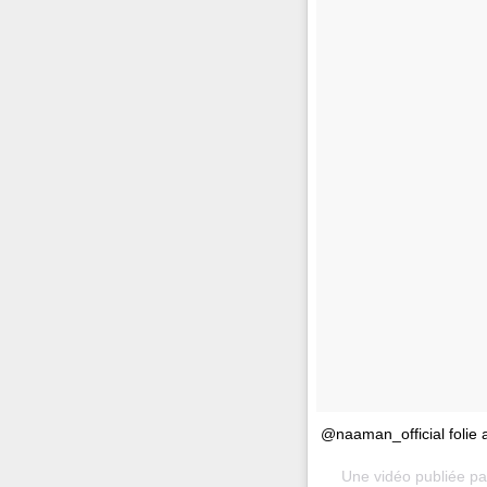
@naaman_official folie
Une vidéo publiée p