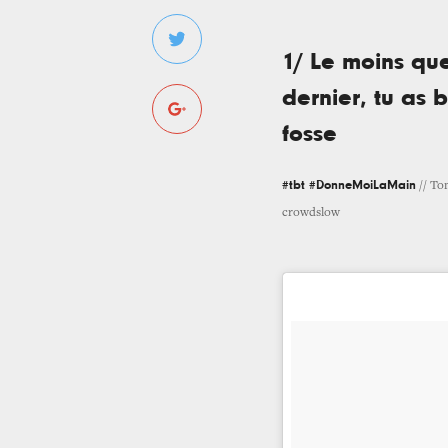
1/ Le moins que
dernier, tu as 
fosse
#tbt #DonneMoiLaMain
// Ton
crowdslow