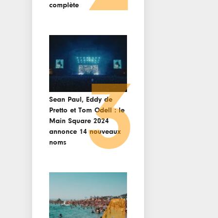
complète
3
Sean Paul, Eddy de
Pretto et Tom Odell : le
Main Square 2024
annonce 14 nouveaux
noms