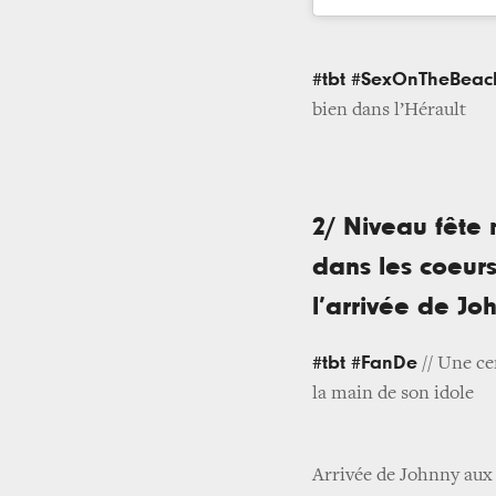
#tbt #SexOnTheBeac
bien dans l’Hérault
2/ Niveau fête 
dans les coeur
l’arrivée de Jo
#tbt #FanDe
// Une ce
la main de son idole
Arrivée de Johnny aux Fr