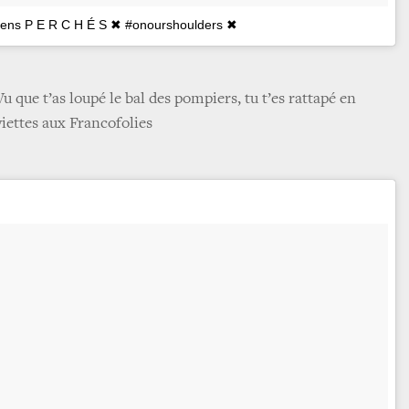
 gens P E R C H É S ✖ #onourshoulders ✖
Vu que t’as loupé le bal des pompiers, tu t’es rattapé en
viettes aux Francofolies