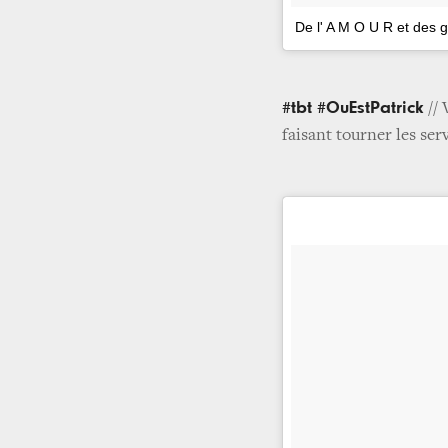
De l' A M O U R et des
#tbt #OuEstPatrick
// 
faisant tourner les ser