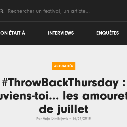
ON ÉTAIT À
INTERVIEWS
ENQUÊTES
ACTUALITÉS
#ThrowBackThursday :
viens-toi… les amoure
de juillet
Par
Anja Dimitrijevic
--
16/07/2015