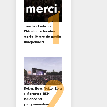
1
Tous les Festivals :
l’histoire se termine
après 10 ans de media
indépendant
2
Kekra, Boys Noize, Zola
: Marsatac 2024
balance sa
programmation