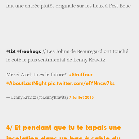
fait une entrée plutôt originale sur les lieux à Fest Bouc
#tbt #freehugs
// Les Johns de Beauregard ont touché
le côté le plus sentimental de Lenny Kravitz
#StrutTour
Merci Axel, tu es le future!!
#AboutLastNight
pic.twitter.com/eIYNncw7ks
7 Juillet 2015
— Lenny Kravitz (@LennyKravitz)
4/ Et pendant que tu te tapais une
insolation dans un bac à sable du