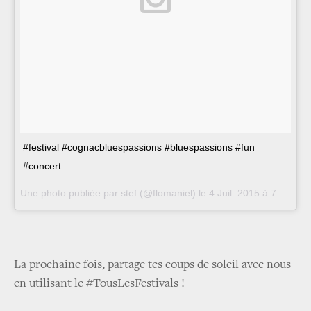
#festival #cognacbluespassions #bluespassions #fun
#concert
Une photo publiée par stef (@flomaniel) le
4 Juil. 2015 à 7h21 PDT
La prochaine fois, partage tes coups de soleil avec nous
en utilisant le #TousLesFestivals !