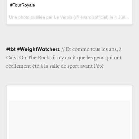
#TourRoyale
Une photo publiée par Le Varois (@levaroisofficiel) le
4 Juil. 2015 à 12h52 PDT
#tbt #WeightWatchers
// Et comme tous les ans, à
Calvi On The Rocks il n’y avait que les gens qui ont
réellement été à la salle de sport avant l’été