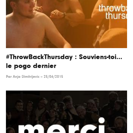
#ThrowBackThursday : Souviens-toi…
le pogo dernier
Par
Anja Dimitrijevic
--
25/06/2015