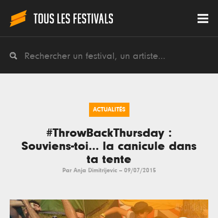
ACTUALITÉS
#ThrowBackThursday :
Souviens-toi… la canicule dans
ta tente
Par
Anja Dimitrijevic
--
09/07/2015