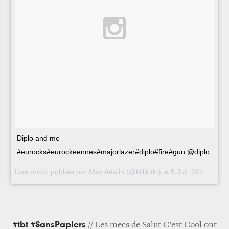
Diplo and me
#eurocks#eurockeennes#majorlazer#diplo#fire#gun @diplo
Une photo publiée par Max Attalin (@killikitkt) le
5 Juil. 2015 à 1h53 PDT
#tbt #SansPapiers
// Les mecs de Salut C’est Cool ont