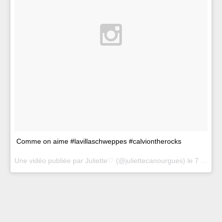
Comme on aime #lavillaschweppes #calviontherocks
Une vidéo publiée par Juliette♡ (@juliettecanourgues) le
7 Juil. 2015 à 14h53 PDT