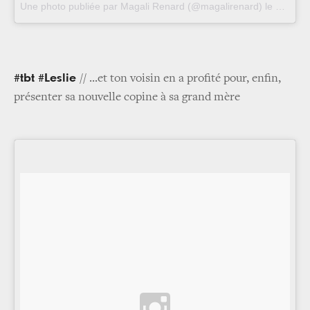
Une photo publiée par Magali Renard (@magalirenard) le
4 Juil.
#tbt #Leslie
// ...et ton voisin en a profité pour, enfin,
présenter sa nouvelle copine à sa grand mère