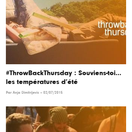
#ThrowBackThursday : Souviens-toi…
les températures d’été
Par
Anja Dimitrijevic
--
02/07/2015