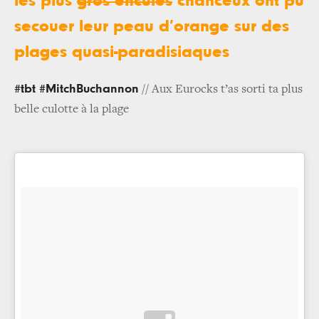
les plus
gros enculés
chanceux ont pu
secouer leur peau d’orange sur des
plages quasi-paradisiaques
#tbt #MitchBuchannon
// Aux Eurocks t’as sorti ta plus
belle culotte à la plage